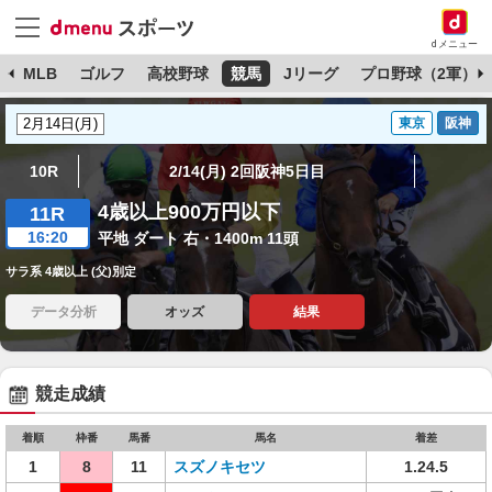
dメニュー
球
MLB
ゴルフ
高校野球
競馬
Jリーグ
プロ野球（2軍）
東京
阪神
10R
2/14(月) 2回阪神5日目
4歳以上900万円以下
11R
16:20
平地 ダート 右・1400m 11頭
サラ系 4歳以上 (父)別定
データ分析
オッズ
結果
競走成績
着順
枠番
馬番
馬名
着差
1
8
11
スズノキセツ
1.24.5