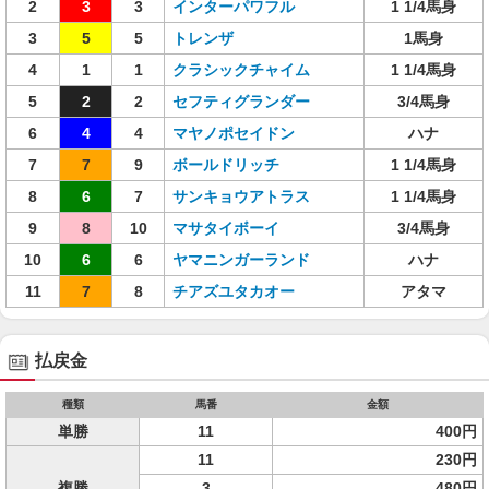
2
3
3
インターパワフル
1 1/4馬身
3
5
5
トレンザ
1馬身
4
1
1
クラシックチャイム
1 1/4馬身
5
2
2
セフティグランダー
3/4馬身
6
4
4
マヤノポセイドン
ハナ
7
7
9
ボールドリッチ
1 1/4馬身
8
6
7
サンキョウアトラス
1 1/4馬身
9
8
10
マサタイボーイ
3/4馬身
10
6
6
ヤマニンガーランド
ハナ
11
7
8
チアズユタカオー
アタマ
払戻金
種類
馬番
金額
単勝
11
400円
11
230円
複勝
3
480円