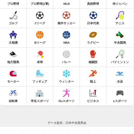
プロ野球
プロ野球(2軍)
MLB
高校野球
侍ジャパン
ゴルフ
Jリーグ
海外サッカー
日本代表
テニス
大相撲
Bリーグ
NBA
ラグビー
中央競馬
地方競馬
卓球
バレー
格闘技
バドミントン
モーター
フィギュア
ウィンター
陸上
水泳
自転車
学生スポーツ
Doスポーツ
ビジネス
eスポーツ
データ提供：日本中央競馬会