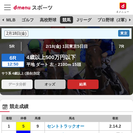
dメニュー
球
MLB
ゴルフ
高校野球
競馬
Jリーグ
プロ野球（2軍）
東京
5R
2/18(金) 1回東京5日目
7R
4歳以上500万円以下
6R
12:50
平地 ダート 左・2100m 15頭
サラ系 4歳以上 (混合)別定
データ分析
オッズ
結果
競走成績
着順
枠番
馬番
馬名
着差
1
5
9
セントトラックオー
2.14.2