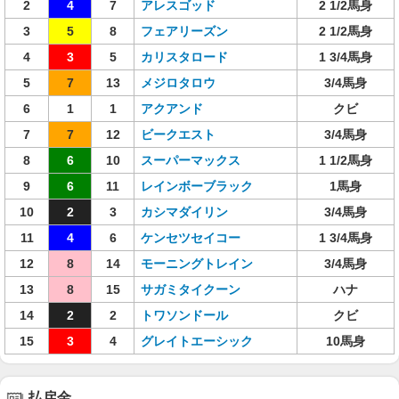
2
4
7
アレスゴッド
2 1/2馬身
3
5
8
フェアリーズン
2 1/2馬身
4
3
5
カリスタロード
1 3/4馬身
5
7
13
メジロタロウ
3/4馬身
6
1
1
アクアンド
クビ
7
7
12
ビークエスト
3/4馬身
8
6
10
スーパーマックス
1 1/2馬身
9
6
11
レインボーブラック
1馬身
10
2
3
カシマダイリン
3/4馬身
11
4
6
ケンセツセイコー
1 3/4馬身
12
8
14
モーニングトレイン
3/4馬身
13
8
15
サガミタイクーン
ハナ
14
2
2
トワソンドール
クビ
15
3
4
グレイトエーシック
10馬身
払戻金