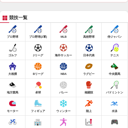
競技一覧
プロ野球
プロ野球(2軍)
MLB
高校野球
侍ジャパン
ゴルフ
Jリーグ
海外サッカー
日本代表
テニス
大相撲
Bリーグ
NBA
ラグビー
中央競馬
地方競馬
卓球
バレー
格闘技
バドミントン
モーター
フィギュア
ウィンター
陸上
水泳