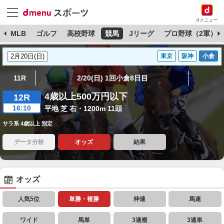
dメニュー
球
MLB
ゴルフ
高校野球
競馬
Jリーグ
プロ野球（2軍）
東京
阪神
小倉
11R
2/20(日) 1回小倉8日目
4歳以上500万円以下
12R
16:10
平地 芝 右・1200m 11頭
サラ系 4歳以上 別定
データ分析
オッズ
結果
オッズ
人気5位
単勝・複勝
枠連
馬連
ワイド
馬単
3連複
3連単