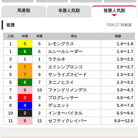
馬番順
単勝人気順
複勝人気順
複勝
7/24 17:39更新
人気
枠番
馬番
馬名
複勝
1
5
5
レモングラス
1.4〜1.8
1
6
6
ルシールシーダー
1.4〜1.7
3
1
1
ラテルネ
1.9〜2.5
4
7
8
エイシンブロンコ
2.0〜2.7
5
7
9
サンライズスピード
2.3〜3.3
5
6
7
タニノヒスイ
2.3〜3.2
7
8
10
ファンドリメンデス
3.0〜4.3
8
3
3
プログレッサー
4.6〜6.7
9
4
4
デュエット
5.4〜7.9
10
2
2
インターバイタル
6.5〜9.6
11
8
11
セフティクレイバー
8.6〜12.6