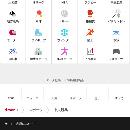
大相撲
Bリーグ
NBA
ラグビー
中央競馬
地方競馬
卓球
バレー
格闘技
バドミントン
モーター
フィギュア
ウィンター
陸上
水泳
自転車
学生スポーツ
Doスポーツ
ビジネス
eスポーツ
データ提供：日本中央競馬会
TOP
ニュース
天気
スポーツ
占い
すべて
スポーツ
中央競馬
サイトご利用にあたって