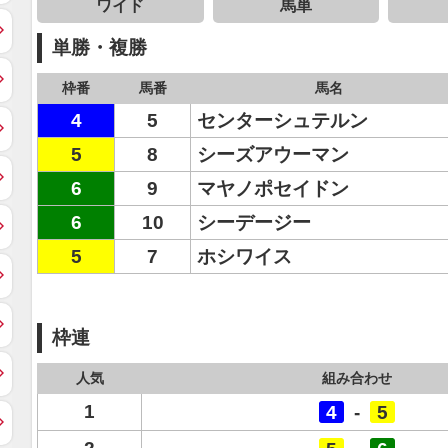
ワイド
馬単
単勝・複勝
枠番
馬番
馬名
4
5
センターシュテルン
5
8
シーズアウーマン
6
9
マヤノポセイドン
6
10
シーデージー
5
7
ホシワイス
枠連
人気
組み合わせ
1
4
-
5