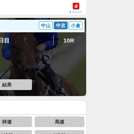
dメニュー
中山
中京
小倉
2日目
10R
結果
枠連
馬連