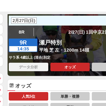
8R
2/27(日) 1回中京
9R
瀬戸特別
14:35
平地 芝 左・1200m 14頭
サラ系 4歳以上 (混合)別定
データ分析
オッズ
オッズ
人気5位
単勝・複勝