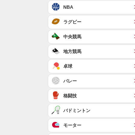
NBA
ラグビー
中央競馬
地方競馬
卓球
バレー
格闘技
バドミントン
モーター