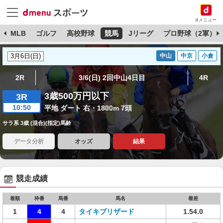
dメニュー
球
MLB
ゴルフ
高校野球
競馬
Jリーグ
プロ野球（2軍）
中山
中京
小倉
2R
3/6(日) 2回中山4日目
4R
3歳500万円以下
3R
10:50
平地 ダート 右・1800m 7頭
サラ系 3歳 (混合)(指定)馬齢
データ分析
オッズ
結果
競走成績
着順
枠番
馬番
馬名
着差
1
4
4
タイキブリザード
1.54.0