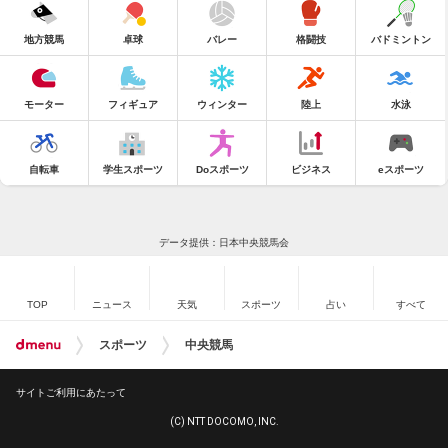
地方競馬
卓球
バレー
格闘技
バドミントン
モーター
フィギュア
ウィンター
陸上
水泳
自転車
学生スポーツ
Doスポーツ
ビジネス
eスポーツ
データ提供：日本中央競馬会
TOP
ニュース
天気
スポーツ
占い
すべて
スポーツ
中央競馬
サイトご利用にあたって
(C) NTT DOCOMO, INC.