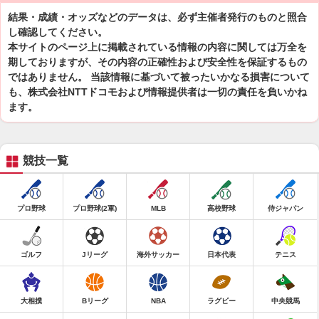
結果・成績・オッズなどのデータは、必ず主催者発行のものと照合
し確認してください。
本サイトのページ上に掲載されている情報の内容に関しては万全を
期しておりますが、その内容の正確性および安全性を保証するもの
ではありません。 当該情報に基づいて被ったいかなる損害について
も、株式会社NTTドコモおよび情報提供者は一切の責任を負いかね
ます。
競技一覧
プロ野球
プロ野球(2軍)
MLB
高校野球
侍ジャパン
ゴルフ
Jリーグ
海外サッカー
日本代表
テニス
大相撲
Bリーグ
NBA
ラグビー
中央競馬