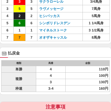
2
3
3
サクラローレル
3/4馬身
3
5
5
ラヴメッセージ
7馬身
4
2
2
ヒシバッカス
5馬身
5
6
6
シンボリドレスデン
1 1/4馬身
6
1
1
マイネルストーク
3 1/2馬身
7
7
7
オオザキャッスル
8馬身
払戻金
種類
馬番
金額
単勝
4
110円
4
100円
複勝
3
130円
枠連
3-4
160円
注意事項