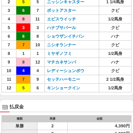
2
5
5
ニッシンキャスター
1 1/4馬身
3
6
7
ポットアスター
クビ
4
8
11
エビスウイッチ
1/2馬身
5
3
3
ハナブサパール
クビ
6
6
8
ショウザンイチバン
ハナ
7
7
10
ニシオランナー
クビ
8
1
1
ミヤギノフミ
1/2馬身
9
8
12
マチカネサンバ
ハナ
10
4
4
レディーシュンポウ
クビ
11
7
9
セッテハーモニー
2 1/2馬身
12
5
6
キンショークイン
1/2馬身
払戻金
種類
馬番
金額
単勝
2
4,390円