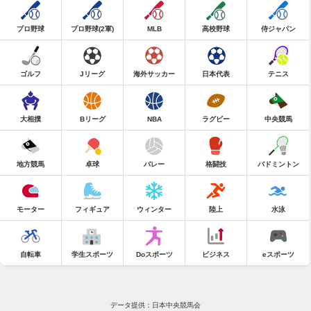
プロ野球
プロ野球(2軍)
MLB
高校野球
侍ジャパン
ゴルフ
Jリーグ
海外サッカー
日本代表
テニス
大相撲
Bリーグ
NBA
ラグビー
中央競馬
地方競馬
卓球
バレー
格闘技
バドミントン
モーター
フィギュア
ウィンター
陸上
水泳
自転車
学生スポーツ
Doスポーツ
ビジネス
eスポーツ
データ提供：日本中央競馬会