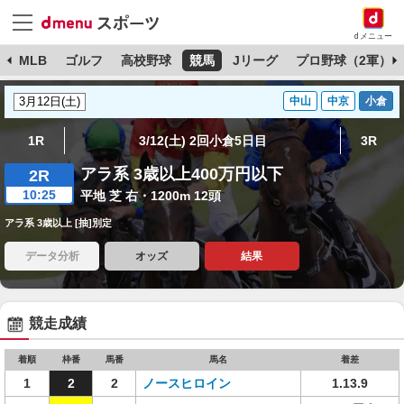
dメニュー
球
MLB
ゴルフ
高校野球
競馬
Jリーグ
プロ野球（2軍）
中山
中京
小倉
1R
3/12(土) 2回小倉5日目
3R
アラ系 3歳以上400万円以下
2R
10:25
平地 芝 右・1200m 12頭
アラ系 3歳以上 [抽]別定
データ分析
オッズ
結果
競走成績
着順
枠番
馬番
馬名
着差
1
2
2
ノースヒロイン
1.13.9