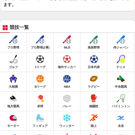
ます。
競技一覧
プロ野球
プロ野球(2軍)
MLB
高校野球
侍ジャパン
ゴルフ
Jリーグ
海外サッカー
日本代表
テニス
大相撲
Bリーグ
NBA
ラグビー
中央競馬
地方競馬
卓球
バレー
格闘技
バドミントン
モーター
フィギュア
ウィンター
陸上
水泳