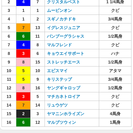
2
4
7
クリスタルベスト
1 1/4馬身
3
1
1
ムービンオン
クビ
4
1
2
スギノカチドキ
3/4馬身
5
7
13
イグレスジュニア
クビ
6
6
11
バンブーグラシャス
1/2馬身
7
4
8
マルフレンド
クビ
8
3
6
キョウエイサポート
ハナ
9
8
15
ストレッチエース
1/2馬身
10
5
10
エビスマイ
アタマ
11
5
9
キリステップ
3/4馬身
12
8
16
ヤングギャロップ
1/2馬身
13
3
5
マチカネトロイア
クビ
14
7
14
リュウゲツ
クビ
15
2
3
ヤマニンホライズン
4馬身
16
6
12
マルブツウィン
1馬身