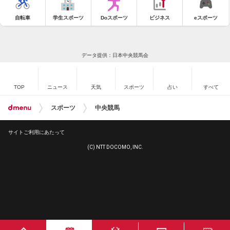
自転車
学生スポーツ
Doスポーツ
ビジネス
eスポーツ
データ提供：日本中央競馬会
TOP
ニュース
天気
スポーツ
占い
すべて
スポーツ
中央競馬
サイトご利用にあたって
(C) NTT DOCOMO, INC.