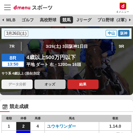
dメニュー
球
MLB
ゴルフ
高校野球
競馬
Jリーグ
プロ野球（2軍）
中山
阪神
7R
3/26(土) 3回阪神1日目
9R
4歳以上500万円以下
8R
13:50
平地 ダート 右・1200m 16頭
サラ系 4歳以上 (混合)別定
データ分析
オッズ
結果
競走成績
着順
枠番
馬番
馬名
着差
1
2
4
ユウキワンダー
1.14.0