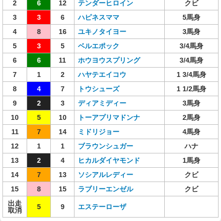
2
6
12
テンダーヒロイン
クビ
3
3
6
ハピネスママ
5馬身
4
8
16
ユキノタイヨー
3馬身
5
3
5
ベルエポック
3/4馬身
6
6
11
ホウヨウスプリング
3/4馬身
7
1
2
ハヤテエイコウ
1 3/4馬身
8
4
7
トウシューズ
1 1/2馬身
9
2
3
ディアミディー
3馬身
10
5
10
トーアプリマドンナ
2馬身
11
7
14
ミドリジョー
4馬身
12
1
1
ブラウンシュガー
ハナ
13
2
4
ヒカルダイヤモンド
1馬身
14
7
13
ソシアルレディー
クビ
15
8
15
ラブリーエンゼル
クビ
出走
5
9
エステーローザ
取消