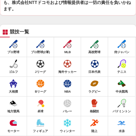
も、株式会社NTTドコモおよび情報提供者は一切の責任を負いかね
ます。
競技一覧
プロ野球
プロ野球(2軍)
MLB
高校野球
侍ジャパン
ゴルフ
Jリーグ
海外サッカー
日本代表
テニス
大相撲
Bリーグ
NBA
ラグビー
中央競馬
地方競馬
卓球
バレー
格闘技
バドミントン
モーター
フィギュア
ウィンター
陸上
水泳