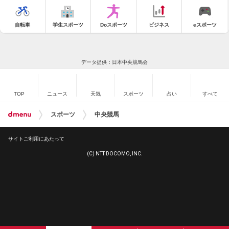
自転車
学生スポーツ
Doスポーツ
ビジネス
eスポーツ
データ提供：日本中央競馬会
TOP
ニュース
天気
スポーツ
占い
すべて
スポーツ
中央競馬
サイトご利用にあたって
(C) NTT DOCOMO, INC.