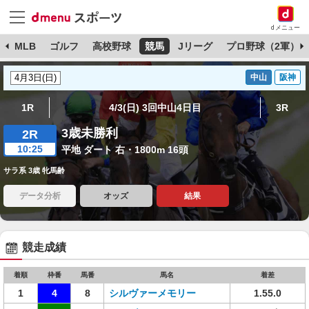
dメニュー
球
MLB
ゴルフ
高校野球
競馬
Jリーグ
プロ野球（2軍）
中山
阪神
1R
4/3(日) 3回中山4日目
3R
3歳未勝利
2R
10:25
平地 ダート 右・1800m 16頭
サラ系 3歳 牝馬齢
データ分析
オッズ
結果
競走成績
着順
枠番
馬番
馬名
着差
1
4
8
シルヴァーメモリー
1.55.0