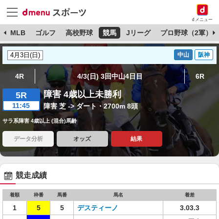
dメニュー
球
MLB
ゴルフ
高校野球
競馬
Jリーグ
プロ野球（2軍）
中山
阪神
4R
4/3(日) 3回中山4日目
6R
障害 4歳以上未勝利
5R
11:45
障害 芝 -> ダート・2700m 8頭
サラ系障害 4歳以上 (混合)馬齢
データ分析
オッズ
結果
競走成績
着順
枠番
馬番
馬名
着差
1
5
5
デスティーノ
3.03.3