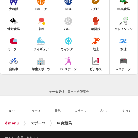
大相撲
Bリーグ
NBA
ラグビー
中央競馬
地方競馬
卓球
バレー
格闘技
バドミントン
モーター
フィギュア
ウィンター
陸上
水泳
自転車
学生スポーツ
Doスポーツ
ビジネス
eスポーツ
データ提供：日本中央競馬会
TOP
ニュース
天気
スポーツ
占い
すべて
スポーツ
中央競馬
サイトご利用にあたって