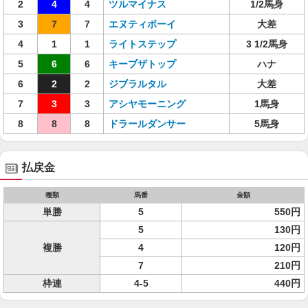
2
4
4
ツルマイナス
1/2馬身
3
7
7
エヌティボーイ
大差
4
1
1
ライトステップ
3 1/2馬身
5
6
6
キープザトップ
ハナ
6
2
2
ジブラルタル
大差
7
3
3
アシヤモーニング
1馬身
8
8
8
ドラールダンサー
5馬身
払戻金
種類
馬番
金額
単勝
5
550円
5
130円
複勝
4
120円
7
210円
枠連
4-5
440円