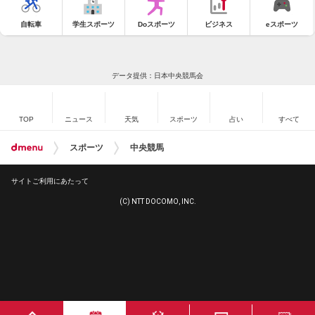
自転車
学生スポーツ
Doスポーツ
ビジネス
eスポーツ
データ提供：日本中央競馬会
TOP
ニュース
天気
スポーツ
占い
すべて
スポーツ
中央競馬
サイトご利用にあたって
(C) NTT DOCOMO, INC.