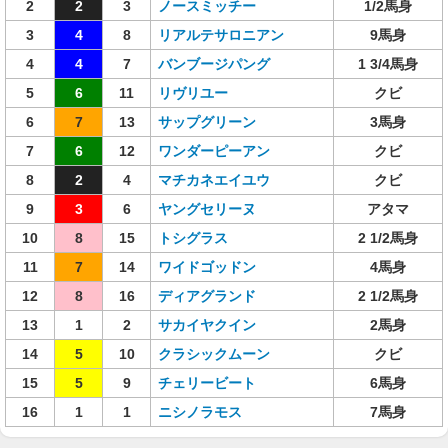
2
2
3
ノースミッチー
1/2馬身
3
4
8
リアルテサロニアン
9馬身
4
4
7
バンブージパング
1 3/4馬身
5
6
11
リヴリユー
クビ
6
7
13
サップグリーン
3馬身
7
6
12
ワンダーピーアン
クビ
8
2
4
マチカネエイユウ
クビ
9
3
6
ヤングセリーヌ
アタマ
10
8
15
トシグラス
2 1/2馬身
11
7
14
ワイドゴッドン
4馬身
12
8
16
ディアグランド
2 1/2馬身
13
1
2
サカイヤクイン
2馬身
14
5
10
クラシックムーン
クビ
15
5
9
チェリービート
6馬身
16
1
1
ニシノラモス
7馬身