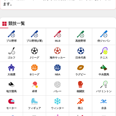
ます。
競技一覧
プロ野球
プロ野球(2軍)
MLB
高校野球
侍ジャパン
ゴルフ
Jリーグ
海外サッカー
日本代表
テニス
大相撲
Bリーグ
NBA
ラグビー
中央競馬
地方競馬
卓球
バレー
格闘技
バドミントン
モーター
フィギュア
ウィンター
陸上
水泳