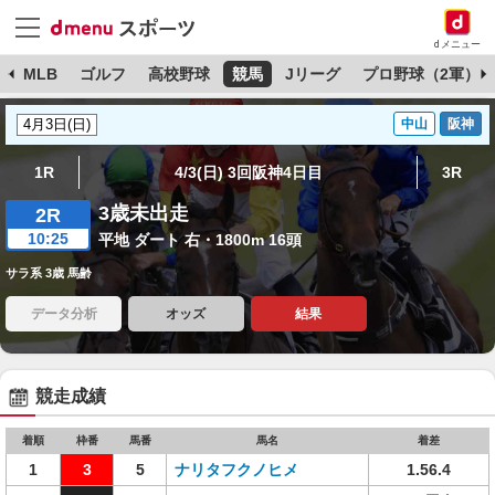
dメニュー
球
MLB
ゴルフ
高校野球
競馬
Jリーグ
プロ野球（2軍）
中山
阪神
1R
4/3(日) 3回阪神4日目
3R
3歳未出走
2R
10:25
平地 ダート 右・1800m 16頭
サラ系 3歳 馬齢
データ分析
オッズ
結果
競走成績
着順
枠番
馬番
馬名
着差
1
3
5
ナリタフクノヒメ
1.56.4