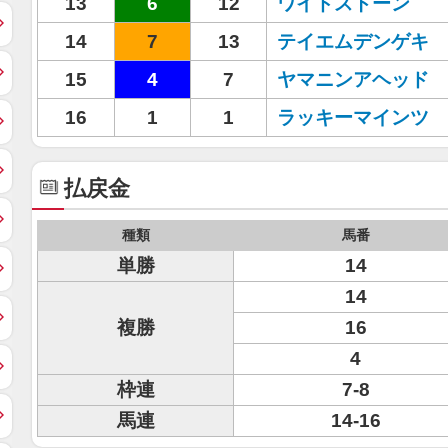
13
6
12
ワイドストーン
14
7
13
テイエムデンゲキ
15
4
7
ヤマニンアヘッド
16
1
1
ラッキーマインツ
払戻金
種類
馬番
単勝
14
14
複勝
16
4
枠連
7-8
馬連
14-16