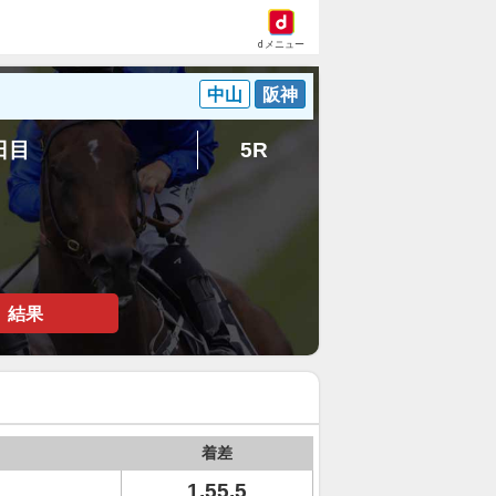
dメニュー
中山
阪神
4日目
5R
結果
着差
1.55.5