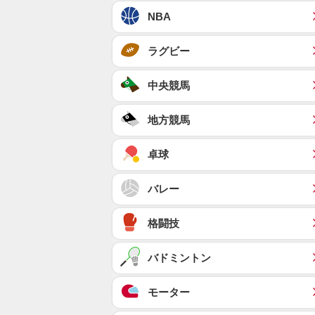
NBA
ラグビー
中央競馬
地方競馬
卓球
バレー
格闘技
バドミントン
モーター