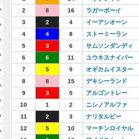
2
8
16
ラガーボーイ
3
2
4
イーアシオーン
4
4
8
ストーミーラン
5
3
6
サムソンダンディ
6
6
11
ユウキスナイパー
7
5
9
オギカムイスター
8
8
15
デキシーランド
9
3
5
アルゴントレー
10
1
2
ニシノアルファ
11
2
3
ナリタルビー
12
5
10
マーチンロイヤル