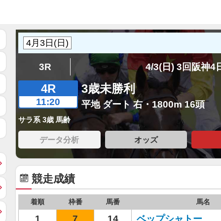
3R
4/3(日) 3回阪神
4R
3歳未勝利
11:20
平地 ダート 右・1800m 16頭
サラ系 3歳 馬齢
データ分析
オッズ
競走成績
着順
枠番
馬番
馬名
1
7
14
ベップシャトー