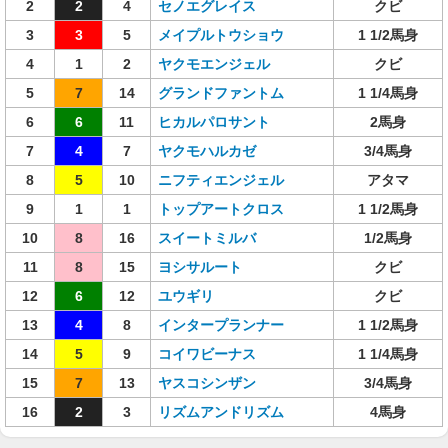
2
2
4
セノエグレイス
クビ
3
3
5
メイプルトウショウ
1 1/2馬身
4
1
2
ヤクモエンジェル
クビ
5
7
14
グランドファントム
1 1/4馬身
6
6
11
ヒカルパロサント
2馬身
7
4
7
ヤクモハルカゼ
3/4馬身
8
5
10
ニフティエンジェル
アタマ
9
1
1
トップアートクロス
1 1/2馬身
10
8
16
スイートミルバ
1/2馬身
11
8
15
ヨシサルート
クビ
12
6
12
ユウギリ
クビ
13
4
8
インタープランナー
1 1/2馬身
14
5
9
コイワビーナス
1 1/4馬身
15
7
13
ヤスコシンザン
3/4馬身
16
2
3
リズムアンドリズム
4馬身