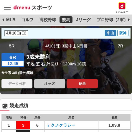
dメニュー
球
MLB
ゴルフ
高校野球
競馬
Jリーグ
プロ野球（2軍）
中山
阪神
5R
4/10(日) 3回中山6日目
7R
3歳未勝利
6R
12:45
平地 芝 右 外回り・1200m 16頭
サラ系 3歳 (混合)馬齢
データ分析
オッズ
結果
競走成績
着順
枠番
馬番
馬名
着差
1
3
6
テクノクラシー
1.09.8