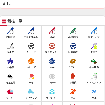
ます。
競技一覧
プロ野球
プロ野球(2軍)
MLB
高校野球
侍ジャパン
ゴルフ
Jリーグ
海外サッカー
日本代表
テニス
大相撲
Bリーグ
NBA
ラグビー
中央競馬
地方競馬
卓球
バレー
格闘技
バドミントン
モーター
フィギュア
ウィンター
陸上
水泳