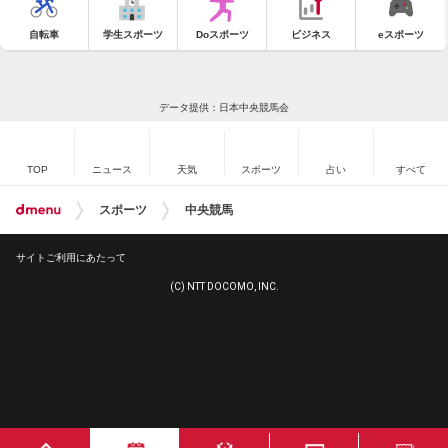
自転車
学生スポーツ
Doスポーツ
ビジネス
eスポーツ
データ提供：日本中央競馬会
TOP
ニュース
天気
スポーツ
占い
すべて
スポーツ
中央競馬
サイトご利用にあたって
(C) NTT DOCOMO, INC.