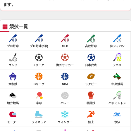
ます。
競技一覧
プロ野球
プロ野球(2軍)
MLB
高校野球
侍ジャパン
ゴルフ
Jリーグ
海外サッカー
日本代表
テニス
大相撲
Bリーグ
NBA
ラグビー
中央競馬
地方競馬
卓球
バレー
格闘技
バドミントン
モーター
フィギュア
ウィンター
陸上
水泳