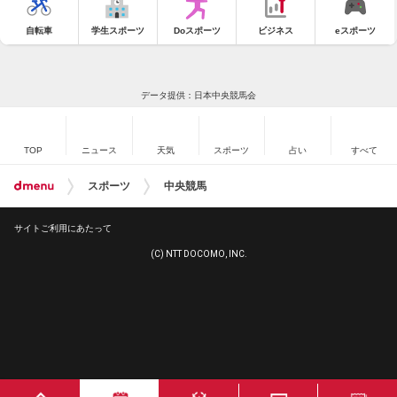
自転車
学生スポーツ
Doスポーツ
ビジネス
eスポーツ
データ提供：日本中央競馬会
TOP
ニュース
天気
スポーツ
占い
すべて
スポーツ
中央競馬
サイトご利用にあたって
(C) NTT DOCOMO, INC.