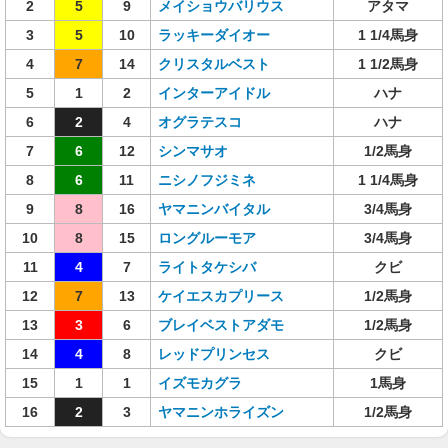
2
5
9
メイショウバリウス
アタマ
3
5
10
ラッキーダイオー
1 1/4馬身
4
7
14
クリスタルベスト
1 1/2馬身
5
1
2
インターアイドル
ハナ
6
2
4
オグラテスコ
ハナ
7
6
12
シンマサオ
1/2馬身
8
6
11
ニシノフジミネ
1 1/4馬身
9
8
16
ヤマニンバイタル
3/4馬身
10
8
15
ロングルーモア
3/4馬身
11
4
7
ライトタケシバ
クビ
12
7
13
ケイエスカプリース
1/2馬身
13
3
6
ブレイベストアダモ
1/2馬身
14
4
8
レッドプリンセス
クビ
15
1
1
イズモカグラ
1馬身
16
2
3
ヤマニンホライズン
1/2馬身