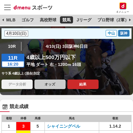
dメニュー
球
MLB
ゴルフ
高校野球
競馬
Jリーグ
プロ野球（2軍）
中山
阪神
10R
4/10(日) 3回阪神6日目
4歳以上500万円以下
11R
16:20
平地 ダート 右・1200m 16頭
サラ系 4歳以上 (混合)別定
データ分析
オッズ
結果
競走成績
着順
枠番
馬番
馬名
着差
1
3
5
シャイニングベル
1.14.2