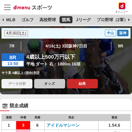
dメニュー
球
MLB
ゴルフ
高校野球
競馬
Jリーグ
プロ野球（2軍）
中山
阪神
7R
4/16(土) 3回阪神7日目
9R
4歳以上500万円以下
8R
13:50
平地 ダート 右・1800m 16頭
サラ系 4歳以上 (混合)別定
データ分析
オッズ
結果
競走成績
着順
枠番
馬番
馬名
着差
1
3
6
アイドルマシーン
1.54.6