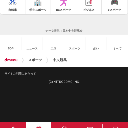
自転車
学生スポーツ
Doスポーツ
ビジネス
eスポーツ
データ提供：日本中央競馬会
TOP
ニュース
天気
スポーツ
占い
すべて
スポーツ
中央競馬
サイトご利用にあたって
(C) NTT DOCOMO, INC.