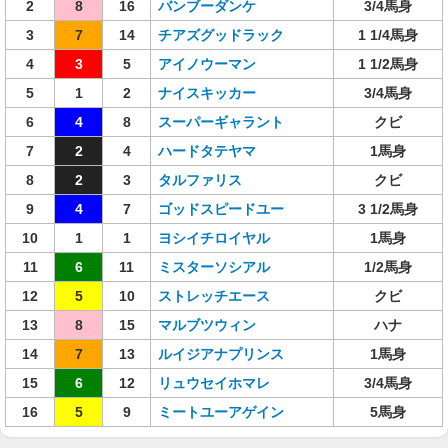
2
8
16
バンブーダンケ
3/4馬身
3
7
14
チアズグッドラック
1 1/4馬身
4
3
5
アイノウーマン
1 1/2馬身
5
1
2
ナイスキッカー
3/4馬身
6
4
8
スーパーギャラント
クビ
7
2
4
ハードタテヤマ
1馬身
8
2
3
タルファリス
クビ
9
4
7
ゴッドスピードユー
3 1/2馬身
10
1
1
ヨシイチロイヤル
1馬身
11
6
11
ミスターソシアル
1/2馬身
12
5
10
ストレッチエース
クビ
13
8
15
マルブツウィン
ハナ
14
7
13
ルイジアナプリンス
1馬身
15
6
12
リュウセイホマレ
3/4馬身
16
5
9
ミートユーアゲイン
5馬身