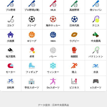
プロ野球
プロ野球(2軍)
MLB
高校野球
侍ジャパン
ゴルフ
Jリーグ
海外サッカー
日本代表
テニス
大相撲
Bリーグ
NBA
ラグビー
中央競馬
地方競馬
卓球
バレー
格闘技
バドミントン
モーター
フィギュア
ウィンター
陸上
水泳
自転車
学生スポーツ
Doスポーツ
ビジネス
eスポーツ
データ提供：日本中央競馬会