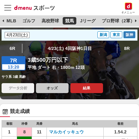
dメニュー
球
MLB
ゴルフ
高校野球
競馬
Jリーグ
プロ野球（2軍）
新潟
東京
阪神
6R
4/23(土) 4回阪神1日目
8R
3歳500万円以下
7R
13:20
平地 ダート 右・1800m 12頭
サラ系 3歳 馬齢
データ分析
オッズ
結果
競走成績
着順
枠番
馬番
馬名
着差
1
8
11
マルカイッキュウ
1.54.2