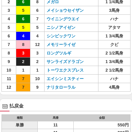
2
6
8
メガロ
1 1/4馬身
3
5
6
メイショウセイザン
3馬身
4
6
7
ウイニングウエイ
ハナ
5
5
5
ニシノアイゼン
アタマ
6
4
4
シンビックワン
1 3/4馬身
7
8
12
メモリーライゼ
クビ
8
3
3
ロングツルギ
2 1/2馬身
9
2
2
サンライズドラゴン
1 3/4馬身
10
1
1
トーワエクスプレス
2 1/2馬身
11
7
10
エイシンミスティー
ハナ
12
7
9
ナリタローラル
4馬身
払戻金
種類
馬番
金額
単勝
11
550円