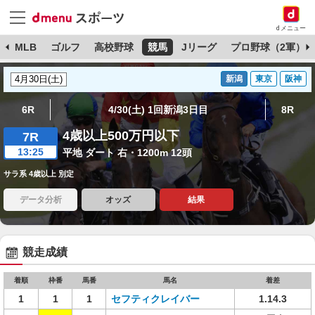
dメニュー
球
MLB
ゴルフ
高校野球
競馬
Jリーグ
プロ野球（2軍）
新潟
東京
阪神
6R
4/30(土) 1回新潟3日目
8R
4歳以上500万円以下
7R
13:25
平地 ダート 右・1200m 12頭
サラ系 4歳以上 別定
データ分析
オッズ
結果
競走成績
着順
枠番
馬番
馬名
着差
1
1
1
セフティクレイバー
1.14.3