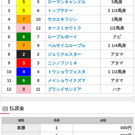
2
5
5
ローマンキャンドル
5馬身
3
5
6
トップテナー
2 1/2馬身
4
7
10
サカエキフジン
2馬身
5
8
12
オースミホウトク
1/2馬身
6
6
7
ルーブルボーイ
クビ
7
7
9
ベルサイユルーブル
1 1/4馬身
8
2
2
ジェリクルスター
アタマ
9
3
3
ニシノフジミネ
アタマ
10
4
4
トウショウフェスタ
1 1/2馬身
11
6
8
メイショウイナズマ
アタマ
12
8
11
ブランドサンドア
ハナ
払戻金
種類
馬番
金額
単勝
1
400円