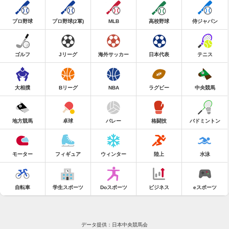
プロ野球
プロ野球(2軍)
MLB
高校野球
侍ジャパン
ゴルフ
Jリーグ
海外サッカー
日本代表
テニス
大相撲
Bリーグ
NBA
ラグビー
中央競馬
地方競馬
卓球
バレー
格闘技
バドミントン
モーター
フィギュア
ウィンター
陸上
水泳
自転車
学生スポーツ
Doスポーツ
ビジネス
eスポーツ
データ提供：日本中央競馬会