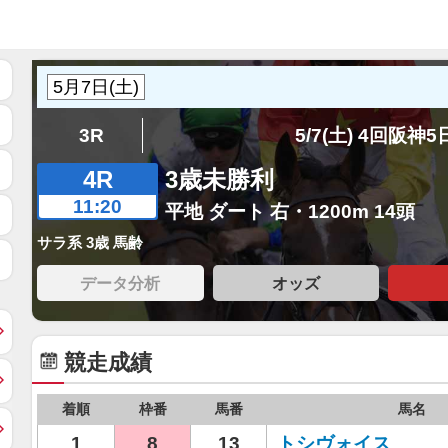
3R
5/7(土) 4回阪神
4R
3歳未勝利
11:20
平地 ダート 右・1200m 14頭
サラ系 3歳 馬齢
データ分析
オッズ
競走成績
着順
枠番
馬番
馬名
1
8
13
トシヴォイス