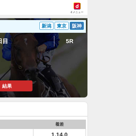
dメニュー
新潟
東京
阪神
5日目
5R
結果
着差
1.14.0