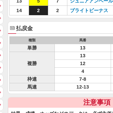
13
5
7
ジュニアアンベール
14
2
2
ブライトビーナス
払戻金
種類
馬番
単勝
13
13
複勝
12
4
枠連
7-8
馬連
12-13
注意事項