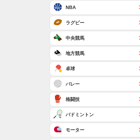
NBA
ラグビー
中央競馬
地方競馬
卓球
バレー
格闘技
バドミントン
モーター