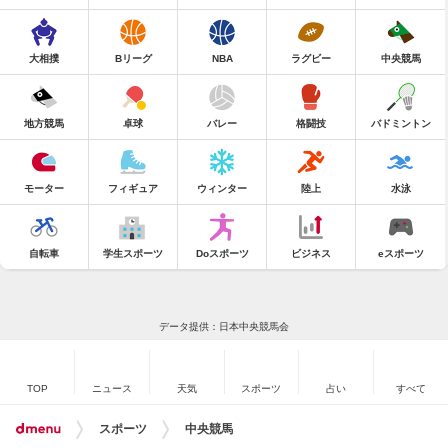
大相撲
Bリーグ
NBA
ラグビー
中央競馬
地方競馬
卓球
バレー
格闘技
バドミントン
モーター
フィギュア
ウィンター
陸上
水泳
自転車
学生スポーツ
Doスポーツ
ビジネス
eスポーツ
データ提供：日本中央競馬会
TOP
ニュース
天気
スポーツ
占い
すべて
スポーツ
中央競馬