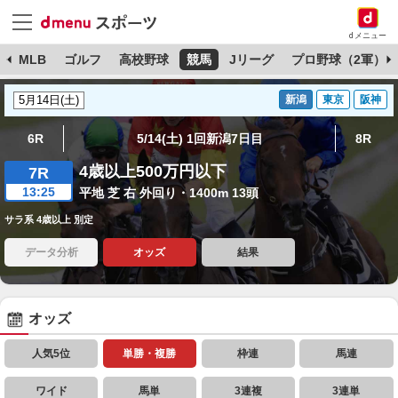
dメニュー
球
MLB
ゴルフ
高校野球
競馬
Jリーグ
プロ野球（2軍）
新潟
東京
阪神
6R
5/14(土) 1回新潟7日目
8R
4歳以上500万円以下
7R
13:25
平地 芝 右 外回り・1400m 13頭
サラ系 4歳以上 別定
データ分析
オッズ
結果
オッズ
人気5位
単勝・複勝
枠連
馬連
ワイド
馬単
3連複
3連単