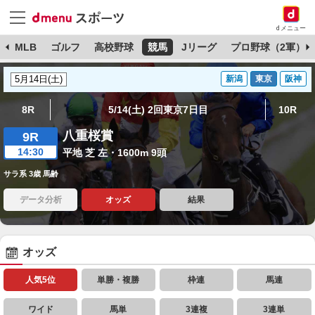
dメニュー
球
MLB
ゴルフ
高校野球
競馬
Jリーグ
プロ野球（2軍）
新潟
東京
阪神
8R
5/14(土) 2回東京7日目
10R
八重桜賞
9R
14:30
平地 芝 左・1600m 9頭
サラ系 3歳 馬齢
データ分析
オッズ
結果
オッズ
人気5位
単勝・複勝
枠連
馬連
ワイド
馬単
3連複
3連単