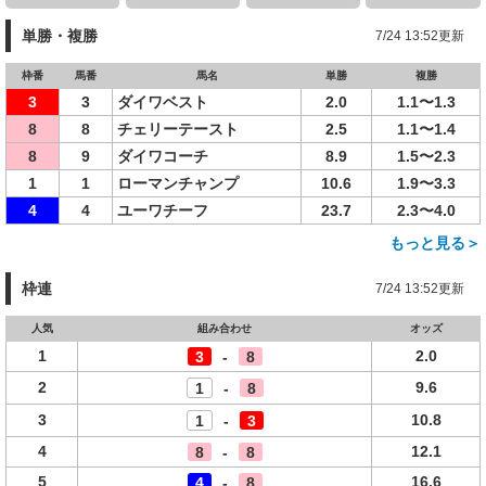
単勝・複勝
7/24 13:52更新
枠番
馬番
馬名
単勝
複勝
3
3
ダイワベスト
2.0
1.1〜1.3
8
8
チェリーテースト
2.5
1.1〜1.4
8
9
ダイワコーチ
8.9
1.5〜2.3
1
1
ローマンチャンプ
10.6
1.9〜3.3
4
4
ユーワチーフ
23.7
2.3〜4.0
もっと見る＞
枠連
7/24 13:52更新
人気
組み合わせ
オッズ
1
2.0
3
-
8
2
9.6
1
-
8
3
10.8
1
-
3
4
12.1
8
-
8
5
16.6
4
-
8