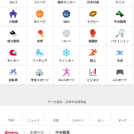
ゴルフ
Jリーグ
海外サッカー
日本代表
テニス
大相撲
Bリーグ
NBA
ラグビー
中央競馬
地方競馬
卓球
バレー
格闘技
バドミントン
モーター
フィギュア
ウィンター
陸上
水泳
自転車
学生スポーツ
Doスポーツ
ビジネス
eスポーツ
データ提供：日本中央競馬会
TOP
ニュース
天気
スポーツ
占い
すべて
スポーツ
中央競馬