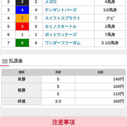
2
2
2
メガロ
4馬身
3
4
4
テンザントパーズ
1/2馬身
4
7
7
スイフトスプラウト
クビ
5
3
3
カミノスタートル
2馬身
6
1
1
ポットウィナーズ
7馬身
7
6
6
ワンダーフリーダム
3 1/2馬身
払戻金
種類
馬番
金額
単勝
5
140円
5
100円
複勝
2
110円
枠連
2-5
160円
注意事項