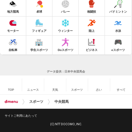
地方競馬
卓球
バレー
格闘技
バドミントン
モーター
フィギュア
ウィンター
陸上
水泳
自転車
学生スポーツ
Doスポーツ
ビジネス
eスポーツ
データ提供：日本中央競馬会
TOP
ニュース
天気
スポーツ
占い
すべて
スポーツ
中央競馬
サイトご利用にあたって
(C) NTT DOCOMO, INC.