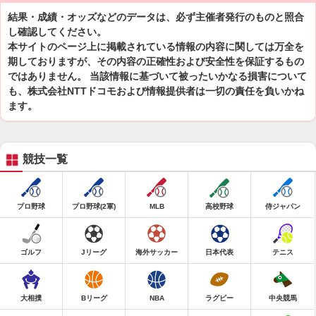
結果・成績・オッズなどのデータは、必ず主催者発行のものと照合
し確認してください。
本サイトのページ上に掲載されている情報の内容に関しては万全を
期しておりますが、その内容の正確性および安全性を保証するもの
ではありません。 当該情報に基づいて被ったいかなる損害について
も、株式会社NTTドコモおよび情報提供者は一切の責任を負いかね
ます。
競技一覧
プロ野球
プロ野球(2軍)
MLB
高校野球
侍ジャパン
ゴルフ
Jリーグ
海外サッカー
日本代表
テニス
大相撲
Bリーグ
NBA
ラグビー
中央競馬