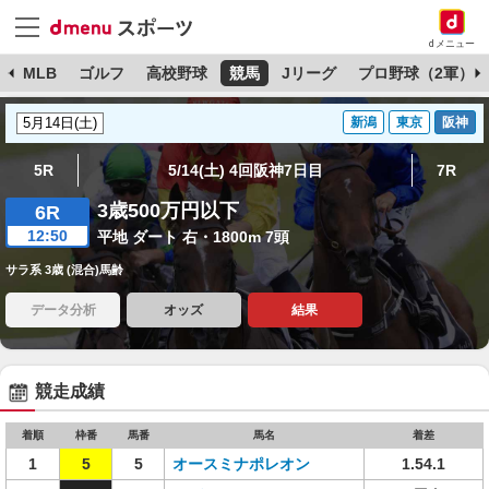
dメニュー
球
MLB
ゴルフ
高校野球
競馬
Jリーグ
プロ野球（2軍）
新潟
東京
阪神
5R
5/14(土) 4回阪神7日目
7R
3歳500万円以下
6R
12:50
平地 ダート 右・1800m 7頭
サラ系 3歳 (混合)馬齢
データ分析
オッズ
結果
競走成績
着順
枠番
馬番
馬名
着差
1
5
5
オースミナポレオン
1.54.1