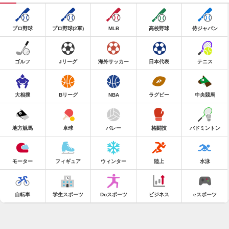
プロ野球
プロ野球(2軍)
MLB
高校野球
侍ジャパン
ゴルフ
Jリーグ
海外サッカー
日本代表
テニス
大相撲
Bリーグ
NBA
ラグビー
中央競馬
地方競馬
卓球
バレー
格闘技
バドミントン
モーター
フィギュア
ウィンター
陸上
水泳
自転車
学生スポーツ
Doスポーツ
ビジネス
eスポーツ