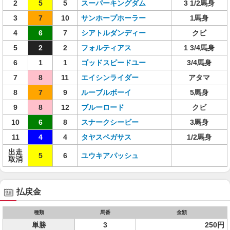
2
5
5
スーパーキングダム
3 1/2馬身
3
7
10
サンホープホーラー
1馬身
4
6
7
シアトルダンディー
クビ
5
2
2
フォルティアス
1 3/4馬身
6
1
1
ゴッドスピードユー
3/4馬身
7
8
11
エイシンライダー
アタマ
8
7
9
ルーブルボーイ
5馬身
9
8
12
ブルーロード
クビ
10
6
8
スナークシービー
3馬身
11
4
4
タヤスペガサス
1/2馬身
出走
5
6
ユウキアパッシュ
取消
払戻金
種類
馬番
金額
単勝
3
250円