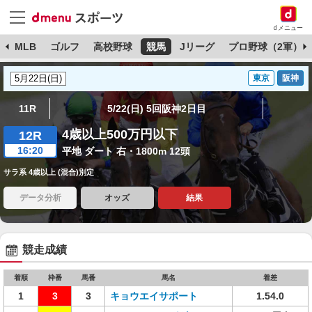
dメニュー
球
MLB
ゴルフ
高校野球
競馬
Jリーグ
プロ野球（2軍）
東京
阪神
11R
5/22(日) 5回阪神2日目
4歳以上500万円以下
12R
16:20
平地 ダート 右・1800m 12頭
サラ系 4歳以上 (混合)別定
データ分析
オッズ
結果
競走成績
着順
枠番
馬番
馬名
着差
1
3
3
キョウエイサポート
1.54.0