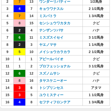
2
7
13
ワンダーリバティー
1/2馬身
3
4
7
キョウワナスル
2 1/2馬身
4
7
14
ミスパトラ
1 3/4馬身
5
8
15
センシュウワカタカ
クビ
6
2
4
テンザンツバサ
ハナ
7
6
11
ミスズスイセイ
3 1/2馬身
8
2
3
ヤエノマサ
1 1/4馬身
9
5
10
メイショウカラカラ
2 1/2馬身
10
1
1
アピールバイオ
クビ
11
1
2
プロフェッショナル
3 1/2馬身
12
6
12
スズノムサシ
クビ
13
8
16
タヤスケニーオー
ハナ
14
3
6
トシプリンセス
アタマ
15
3
5
ユウミスティー
1 1/2馬身
16
4
8
セフティフロンテア
1 3/4馬身