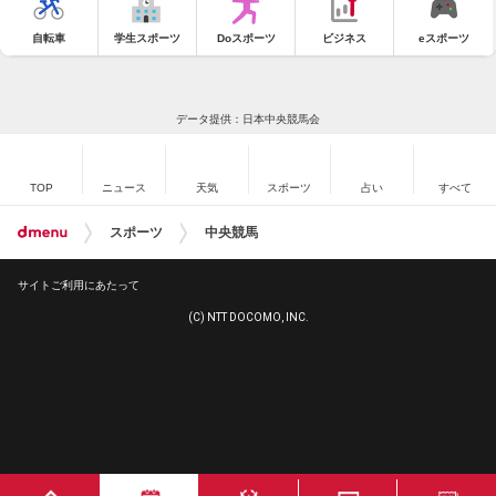
自転車
学生スポーツ
Doスポーツ
ビジネス
eスポーツ
データ提供：日本中央競馬会
TOP
ニュース
天気
スポーツ
占い
すべて
スポーツ
中央競馬
サイトご利用にあたって
(C) NTT DOCOMO, INC.