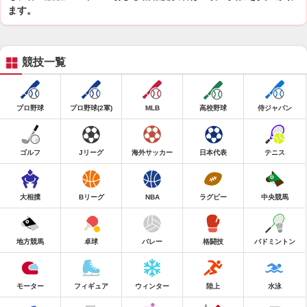
ます。
競技一覧
プロ野球
プロ野球(2軍)
MLB
高校野球
侍ジャパン
ゴルフ
Jリーグ
海外サッカー
日本代表
テニス
大相撲
Bリーグ
NBA
ラグビー
中央競馬
地方競馬
卓球
バレー
格闘技
バドミントン
モーター
フィギュア
ウィンター
陸上
水泳