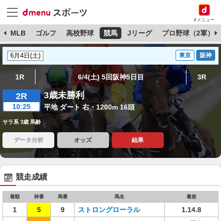
dメニュー
球
MLB
ゴルフ
高校野球
競馬
Jリーグ
プロ野球（2軍）
東京
阪神
1R
6/4(土) 5回阪神5日目
3R
3歳未勝利
2R
10:25
平地 ダート 右・1200m 16頭
サラ系 3歳 馬齢
データ分析
オッズ
結果
競走成績
着順
枠番
馬番
馬名
着差
1
5
9
ストロングローラル
1.14.8