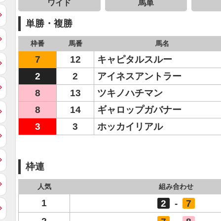
ワイド
馬単
単勝・複勝
枠番
馬番
馬名
7
12
キャピタルスルー
2
2
アイネスアントラー
8
13
ツキノハチマン
8
14
ギャロップガバナー
3
3
ホッカイリアル
枠連
人気
組み合わせ
1
2
-
7