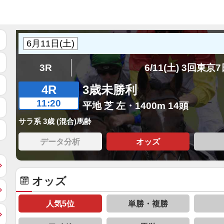
3R
6/11(土) 3回東京
4R
3歳未勝利
11:20
平地 芝 左・1400m 14頭
サラ系 3歳 (混合)馬齢
データ分析
オッズ
オッズ
人気5位
単勝・複勝