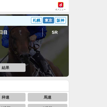
dメニュー
札幌
東京
阪神
7日目
5R
結果
枠連
馬連