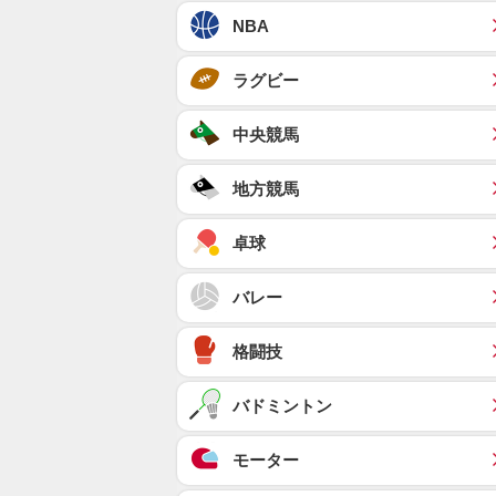
NBA
ラグビー
中央競馬
地方競馬
卓球
バレー
格闘技
バドミントン
モーター