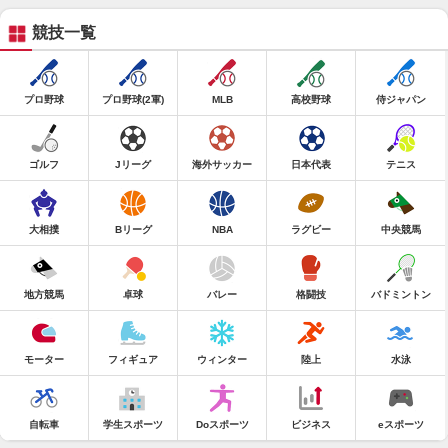
競技一覧
プロ野球
プロ野球(2軍)
MLB
高校野球
侍ジャパン
ゴルフ
Jリーグ
海外サッカー
日本代表
テニス
大相撲
Bリーグ
NBA
ラグビー
中央競馬
地方競馬
卓球
バレー
格闘技
バドミントン
モーター
フィギュア
ウィンター
陸上
水泳
自転車
学生スポーツ
Doスポーツ
ビジネス
eスポーツ