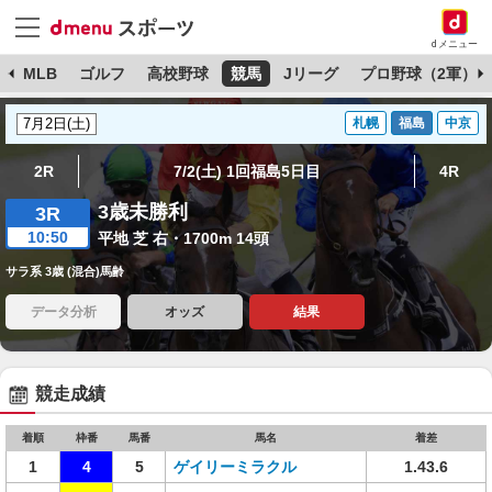
dメニュー
球
MLB
ゴルフ
高校野球
競馬
Jリーグ
プロ野球（2軍）
札幌
福島
中京
2R
7/2(土) 1回福島5日目
4R
3歳未勝利
3R
10:50
平地 芝 右・1700m 14頭
サラ系 3歳 (混合)馬齢
データ分析
オッズ
結果
競走成績
着順
枠番
馬番
馬名
着差
1
4
5
ゲイリーミラクル
1.43.6