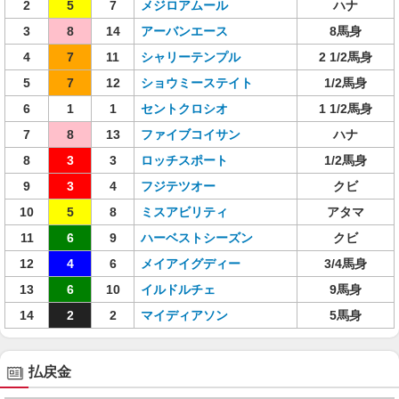
2
5
7
メジロアムール
ハナ
3
8
14
アーバンエース
8馬身
4
7
11
シャリーテンプル
2 1/2馬身
5
7
12
ショウミーステイト
1/2馬身
6
1
1
セントクロシオ
1 1/2馬身
7
8
13
ファイブコイサン
ハナ
8
3
3
ロッチスポート
1/2馬身
9
3
4
フジテツオー
クビ
10
5
8
ミスアビリティ
アタマ
11
6
9
ハーベストシーズン
クビ
12
4
6
メイアイグディー
3/4馬身
13
6
10
イルドルチェ
9馬身
14
2
2
マイディアソン
5馬身
払戻金