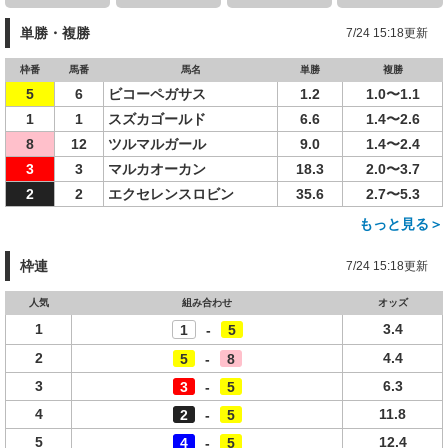
単勝・複勝
7/24 15:18更新
枠番
馬番
馬名
単勝
複勝
5
6
ビコーペガサス
1.2
1.0〜1.1
1
1
スズカゴールド
6.6
1.4〜2.6
8
12
ツルマルガール
9.0
1.4〜2.4
3
3
マルカオーカン
18.3
2.0〜3.7
2
2
エクセレンスロビン
35.6
2.7〜5.3
もっと見る＞
枠連
7/24 15:18更新
人気
組み合わせ
オッズ
1
3.4
1
-
5
2
4.4
5
-
8
3
6.3
3
-
5
4
11.8
2
-
5
5
12.4
4
-
5