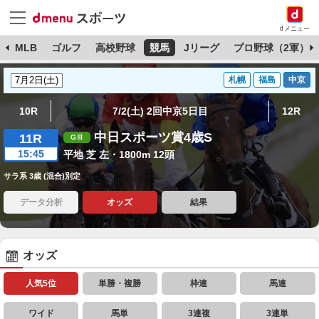
dメニュー
球
MLB
ゴルフ
高校野球
競馬
Jリーグ
プロ野球（2軍）
札幌
福島
中京
10R
7/2(土) 2回中京5日目
12R
中日スポーツ賞4歳S
11R
15:45
平地 芝 左・1800m 12頭
サラ系 3歳 (混合)別定
データ分析
オッズ
結果
オッズ
人気5位
単勝・複勝
枠連
馬連
ワイド
馬単
3連複
3連単