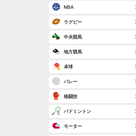
NBA
ラグビー
中央競馬
地方競馬
卓球
バレー
格闘技
バドミントン
モーター