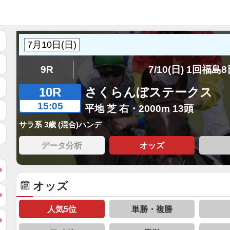
9R
7/10(日) 1回福島
10R
さくらんぼステークス
15:05
平地 芝 右・2000m 13頭
サラ系 3歳 (混合)ハンデ
データ分析
オッズ
オッズ
人気5位
単勝・複勝