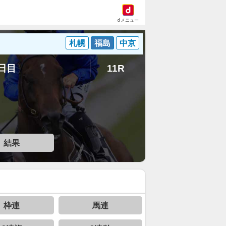
dメニュー
札幌
福島
中京
8日目
11R
結果
枠連
馬連