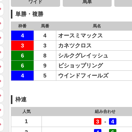
ワイド
馬単
単勝・複勝
枠番
馬番
馬名
4
4
オースミマックス
3
3
カネツクロス
6
8
シルクグレイッシュ
6
9
ビショップリング
4
5
ウインドフィールズ
枠連
人気
組み合わせ
1
3
-
4