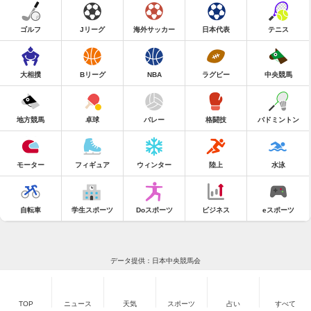
ゴルフ
Jリーグ
海外サッカー
日本代表
テニス
大相撲
Bリーグ
NBA
ラグビー
中央競馬
地方競馬
卓球
バレー
格闘技
バドミントン
モーター
フィギュア
ウィンター
陸上
水泳
自転車
学生スポーツ
Doスポーツ
ビジネス
eスポーツ
データ提供：日本中央競馬会
TOP
ニュース
天気
スポーツ
占い
すべて