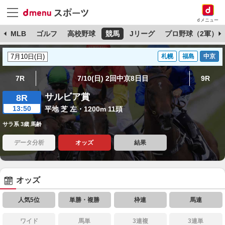
dメニュー
球
MLB
ゴルフ
高校野球
競馬
Jリーグ
プロ野球（2軍）
札幌
福島
中京
7R
7/10(日) 2回中京8日目
9R
サルビア賞
8R
13:50
平地 芝 左・1200m 11頭
サラ系 3歳 馬齢
データ分析
オッズ
結果
オッズ
人気5位
単勝・複勝
枠連
馬連
ワイド
馬単
3連複
3連単