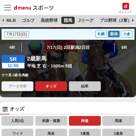
dメニュー
球
MLB
ゴルフ
高校野球
競馬
Jリーグ
プロ野球（2軍）
札幌
新潟
小倉
4R
7/17(日) 2回新潟2日目
6R
2歳新馬
5R
11:50
平地 芝 右・1000m 9頭
サラ系 2歳 牝馬齢
データ分析
オッズ
結果
オッズ
人気5位
単勝・複勝
枠連
馬連
ワイド
馬単
3連複
3連単