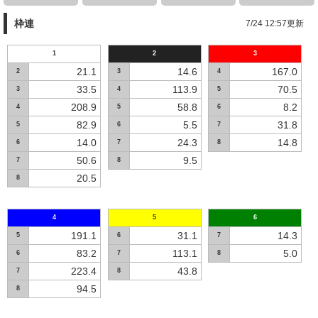
枠連
7/24 12:57更新
1
2
3
21.1
14.6
167.0
2
3
4
33.5
113.9
70.5
3
4
5
208.9
58.8
8.2
4
5
6
82.9
5.5
31.8
5
6
7
14.0
24.3
14.8
6
7
8
50.6
9.5
7
8
20.5
8
4
5
6
191.1
31.1
14.3
5
6
7
83.2
113.1
5.0
6
7
8
223.4
43.8
7
8
94.5
8