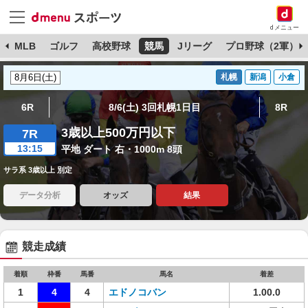
dメニュー
球
MLB
ゴルフ
高校野球
競馬
Jリーグ
プロ野球（2軍）
札幌
新潟
小倉
6R
8/6(土) 3回札幌1日目
8R
3歳以上500万円以下
7R
13:15
平地 ダート 右・1000m 8頭
サラ系 3歳以上 別定
データ分析
オッズ
結果
競走成績
着順
枠番
馬番
馬名
着差
1
4
4
エドノコバン
1.00.0