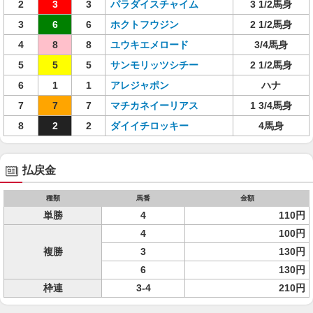
2
3
3
パラダイスチャイム
3 1/2馬身
3
6
6
ホクトフウジン
2 1/2馬身
4
8
8
ユウキエメロード
3/4馬身
5
5
5
サンモリッツシチー
2 1/2馬身
6
1
1
アレジャポン
ハナ
7
7
7
マチカネイーリアス
1 3/4馬身
8
2
2
ダイイチロッキー
4馬身
払戻金
種類
馬番
金額
単勝
4
110円
4
100円
複勝
3
130円
6
130円
枠連
3-4
210円