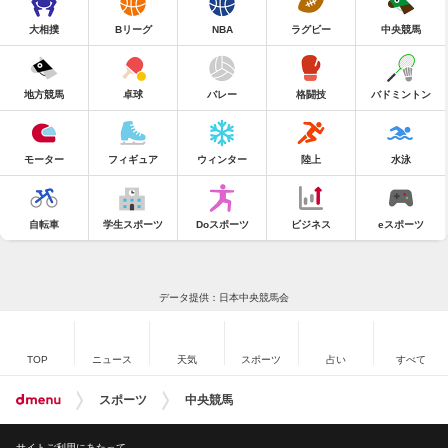
大相撲
Bリーグ
NBA
ラグビー
中央競馬
地方競馬
卓球
バレー
格闘技
バドミントン
モーター
フィギュア
ウィンター
陸上
水泳
自転車
学生スポーツ
Doスポーツ
ビジネス
eスポーツ
データ提供：日本中央競馬会
TOP
ニュース
天気
スポーツ
占い
すべて
スポーツ
中央競馬
サイトご利用にあたって