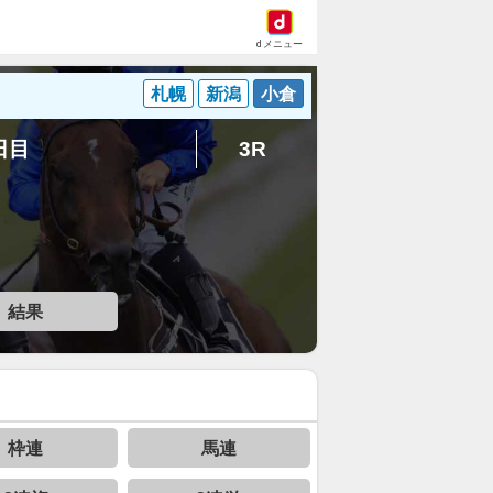
dメニュー
札幌
新潟
小倉
7日目
3R
結果
枠連
馬連