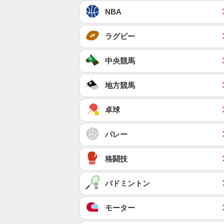
NBA
ラグビー
中央競馬
地方競馬
卓球
バレー
格闘技
バドミントン
モーター