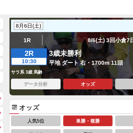
1R
8/6(土) 3回小倉
2R
3歳未勝利
10:30
平地 ダート 右・1700m 11頭
サラ系 3歳 馬齢
データ分析
オッズ
オッズ
人気5位
単勝・複勝