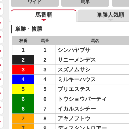
ワイド
馬単
馬番順
単勝人気順
単勝・複勝
枠番
馬番
馬名
1
1
シンハヤブサ
2
2
サニーメンデス
3
3
スズノムサシ
4
4
ミルキーハウス
5
5
プリエステス
6
6
トウショウパーティ
6
7
イカルスシチー
7
8
アキノフトウ
7
9
ディスタントロアー