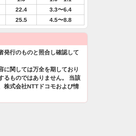
22.4
3.3〜6.4
25.5
4.5〜8.8
者発行のものと照合し確認して
容に関しては万全を期しており
するものではありません。 当該
、株式会社NTTドコモおよび情