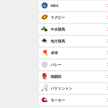
NBA
ラグビー
中央競馬
地方競馬
卓球
バレー
格闘技
バドミントン
モーター