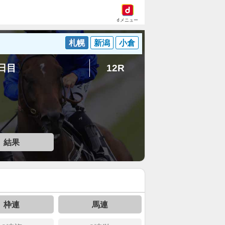
dメニュー
札幌
新潟
小倉
3日目
12R
結果
枠連
馬連