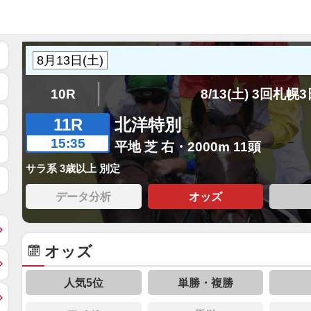
10R
8/13(土) 3回札幌
11R
北洋特別
15:35
平地 芝 右・2000m 11頭
サラ系 3歳以上 別定
データ分析
オッズ
オッズ
人気5位
単勝・複勝