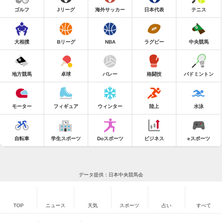
ゴルフ
Jリーグ
海外サッカー
日本代表
テニス
大相撲
Bリーグ
NBA
ラグビー
中央競馬
地方競馬
卓球
バレー
格闘技
バドミントン
モーター
フィギュア
ウィンター
陸上
水泳
自転車
学生スポーツ
Doスポーツ
ビジネス
eスポーツ
データ提供：日本中央競馬会
TOP
ニュース
天気
スポーツ
占い
すべて