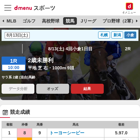
dメニュー
球
MLB
ゴルフ
高校野球
競馬
Jリーグ
プロ野球（2軍）
札幌
新潟
小倉
8/13(土) 4回小倉1日目
2R
2歳未勝利
1R
10:00
平地 芝 右・1000m 9頭
サラ系 2歳 (混合)馬齢
データ分析
オッズ
結果
競走成績
着順
枠番
馬番
馬名
着差
1
8
9
トーヨーシービー
5.97.0