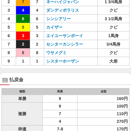
2
7
7
ネーハイジャパン
1 3/4馬身
3
4
4
ダンディポラリス
クビ
4
6
6
シンシアリー
3 1/2馬身
5
5
5
カイザー
クビ
6
3
3
エイユーサンボーイ
1馬身
7
2
2
センターカンシラー
3/4馬身
8
8
8
ウサメグミ
クビ
9
1
1
シスターホーザン
大差
払戻金
種類
馬番
金額
単勝
9
160円
9
100円
複勝
7
110円
4
270円
枠連
7-8
170円