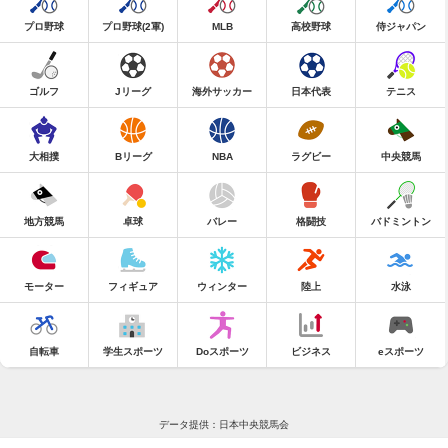
プロ野球
プロ野球(2軍)
MLB
高校野球
侍ジャパン
ゴルフ
Jリーグ
海外サッカー
日本代表
テニス
大相撲
Bリーグ
NBA
ラグビー
中央競馬
地方競馬
卓球
バレー
格闘技
バドミントン
モーター
フィギュア
ウィンター
陸上
水泳
自転車
学生スポーツ
Doスポーツ
ビジネス
eスポーツ
データ提供：日本中央競馬会