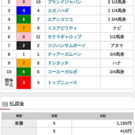
2
8
10
ブランドジャパン
2 1/2馬身
3
4
4
スガノハギ
1 1/4馬身
4
6
7
エアシコツコ
1 3/4馬身
5
7
9
ミスアビリティ
クビ
6
8
11
サクラギャロップ
1/2馬身
7
2
2
ツジハンサムボーイ
アタマ
8
1
1
ティアーズムーン
3/4馬身
9
7
8
ドンタッチ
ハナ
10
6
6
コーエーガルボ
3/4馬身
競争
3
3
トップニュース
中止
払戻金
種類
馬番
金額
単勝
5
1,190円
5
410円