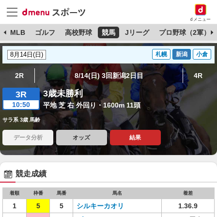
dメニュー
球
MLB
ゴルフ
高校野球
競馬
Jリーグ
プロ野球（2軍）
札幌
新潟
小倉
2R
8/14(日) 3回新潟2日目
4R
3歳未勝利
3R
10:50
平地 芝 右 外回り・1600m 11頭
サラ系 3歳 馬齢
データ分析
オッズ
結果
競走成績
着順
枠番
馬番
馬名
着差
1
5
5
シルキーカオリ
1.36.9