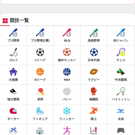
競技一覧
プロ野球
プロ野球(2軍)
MLB
高校野球
侍ジャパン
ゴルフ
Jリーグ
海外サッカー
日本代表
テニス
大相撲
Bリーグ
NBA
ラグビー
中央競馬
地方競馬
卓球
バレー
格闘技
バドミントン
モーター
フィギュア
ウィンター
陸上
水泳