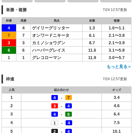
単勝・複勝
7/24 12:57更新
枠番
馬番
馬名
単勝
複勝
4
4
ゲイリーグリッター
1.3
1.0〜1.1
7
7
オンワードニキータ
6.1
2.1〜3.8
3
3
カミノショウグン
8.7
2.1〜3.9
6
6
ハーバーグレイス
11.6
3.1〜5.8
1
1
グレコローマン
11.9
3.0〜5.7
もっと見る＞
枠連
7/24 12:57更新
人気
組み合わせ
オッズ
1
3.4
4
-
7
2
4.6
3
-
4
3
6.4
4
-
6
4
7.5
1
-
4
5
10.1
2
-
4