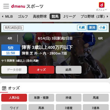
dメニュー
球
MLB
ゴルフ
高校野球
競馬
Jリーグ
プロ野球（2軍）
札幌
新潟
小倉
4R
8/14(日) 3回新潟2日目
6R
障害 3歳以上400万円以下
5R
11:50
障害 芝 外 -> 内・2800m 7頭
サラ系障害 3歳以上 (混合)馬齢
データ分析
オッズ
結果
オッズ
人気5位
単勝・複勝
枠連
馬連
ワイド
馬単
3連複
3連単