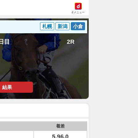
dメニュー
札幌
新潟
小倉
4日目
2R
結果
着差
5.96.0