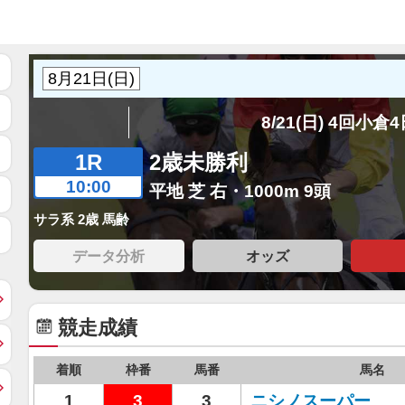
8/21(日) 4回小倉
1R
2歳未勝利
10:00
平地 芝 右・1000m 9頭
サラ系 2歳 馬齢
データ分析
オッズ
競走成績
着順
枠番
馬番
馬名
1
3
3
ニシノスーパー