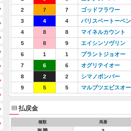
2
7
7
ゴッドフラワー
3
4
4
パリスベートーベン
4
8
8
マイネルカウント
5
8
9
エイシンソヴリン
6
1
1
プラントジョオー
7
6
6
オグリテイオー
8
2
2
シマノボンバー
9
5
5
マルブツエビスオー
払戻金
種類
馬番
単勝
3