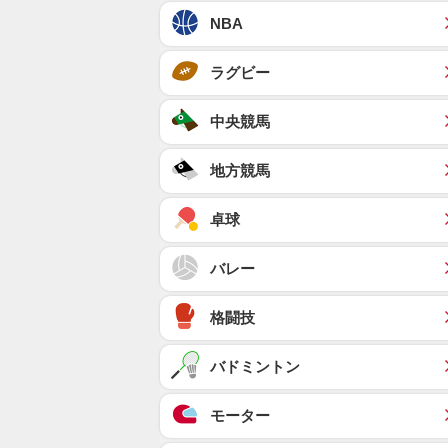
NBA
ラグビー
中央競馬
地方競馬
卓球
バレー
格闘技
バドミントン
モーター