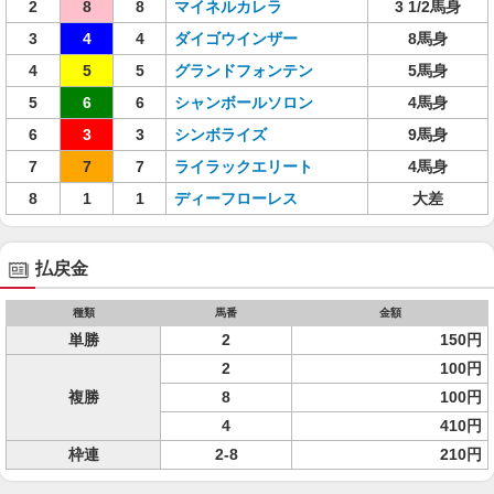
2
8
8
マイネルカレラ
3 1/2馬身
3
4
4
ダイゴウインザー
8馬身
4
5
5
グランドフォンテン
5馬身
5
6
6
シャンボールソロン
4馬身
6
3
3
シンボライズ
9馬身
7
7
7
ライラックエリート
4馬身
8
1
1
ディーフローレス
大差
払戻金
種類
馬番
金額
単勝
2
150円
2
100円
複勝
8
100円
4
410円
枠連
2-8
210円