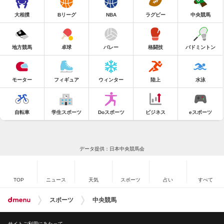
大相撲
Bリーグ
NBA
ラグビー
中央競馬
地方競馬
卓球
バレー
格闘技
バドミントン
モーター
フィギュア
ウィンター
陸上
水泳
自転車
学生スポーツ
Doスポーツ
ビジネス
eスポーツ
データ提供：日本中央競馬会
TOP
ニュース
天気
スポーツ
占い
すべて
スポーツ
中央競馬
サイトご利用にあたって