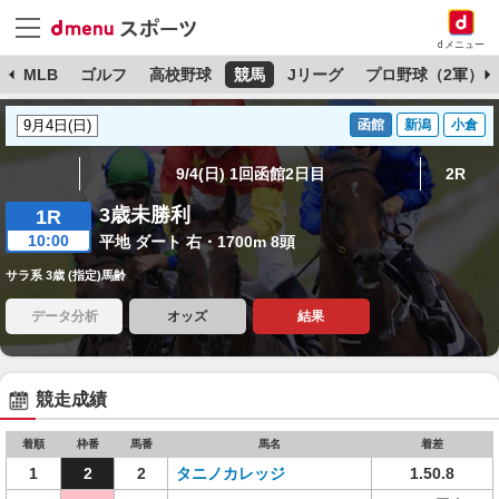
dメニュー
球
MLB
ゴルフ
高校野球
競馬
Jリーグ
プロ野球（2軍）
函館
新潟
小倉
9/4(日) 1回函館2日目
2R
3歳未勝利
1R
10:00
平地 ダート 右・1700m 8頭
サラ系 3歳 (指定)馬齢
データ分析
オッズ
結果
競走成績
着順
枠番
馬番
馬名
着差
1
2
2
タニノカレッジ
1.50.8