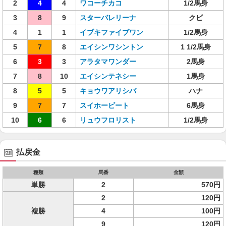
2
4
4
ワコーチカコ
1/2馬身
3
8
9
スターバレリーナ
クビ
4
1
1
イブキファイブワン
1/2馬身
5
7
8
エイシンワシントン
1 1/2馬身
6
3
3
アラタマワンダー
2馬身
7
8
10
エイシンテネシー
1馬身
8
5
5
キョウワアリシバ
ハナ
9
7
7
スイホービート
6馬身
10
6
6
リュウフロリスト
1/2馬身
払戻金
種類
馬番
金額
単勝
2
570円
2
120円
複勝
4
100円
9
120円