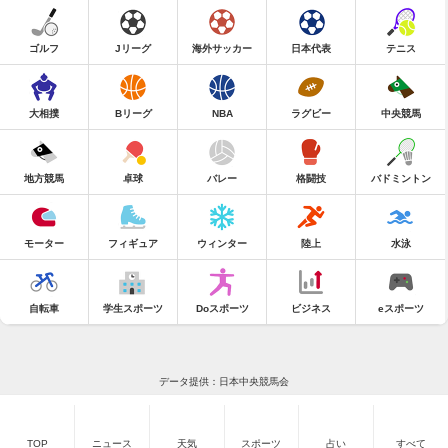
ゴルフ
Jリーグ
海外サッカー
日本代表
テニス
大相撲
Bリーグ
NBA
ラグビー
中央競馬
地方競馬
卓球
バレー
格闘技
バドミントン
モーター
フィギュア
ウィンター
陸上
水泳
自転車
学生スポーツ
Doスポーツ
ビジネス
eスポーツ
データ提供：日本中央競馬会
TOP
ニュース
天気
スポーツ
占い
すべて