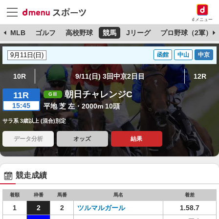
dメニュー
球
MLB
ゴルフ
高校野球
競馬
Jリーグ
プロ野球（2軍）
函館
中山
中京
10R
9/11(日) 3回中京2日目
12R
朝日チャレンジC
11R
15:45
平地 芝 左・2000m 10頭
サラ系 3歳以上 (混合)別定
データ分析
オッズ
結果
競走成績
着順
枠番
馬番
馬名
着差
1
2
2
ツルマルガール
1.58.7