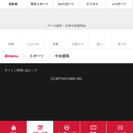
自転車
学生スポーツ
Doスポーツ
ビジネス
eスポーツ
データ提供：日本中央競馬会
TOP
ニュース
天気
スポーツ
占い
すべて
スポーツ
中央競馬
サイトご利用にあたって
(C) NTT DOCOMO, INC.