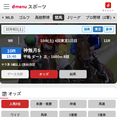
dメニュー
球
MLB
ゴルフ
高校野球
競馬
Jリーグ
プロ野球（2軍）
福島
東京
阪神
9R
10/8(土) 4回東京1日目
11R
神無月S
10R
15:40
平地 ダート 左・1600m 8頭
サラ系 3歳以上 (混合)別定
データ分析
オッズ
結果
オッズ
人気5位
単勝・複勝
枠連
馬連
ワイド
馬単
3連複
3連単