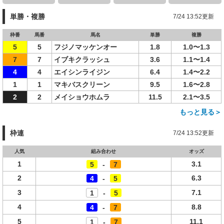
単勝・複勝
7/24 13:52更新
枠番
馬番
馬名
単勝
複勝
5
5
フジノマッケンオー
1.8
1.0〜1.3
7
7
イブキクラッシュ
3.6
1.1〜1.4
4
4
エイシンライジン
6.4
1.4〜2.2
1
1
マキバスクリーン
9.5
1.6〜2.8
2
2
メイショウホムラ
11.5
2.1〜3.5
もっと見る＞
枠連
7/24 13:52更新
人気
組み合わせ
オッズ
1
3.1
5
-
7
2
6.3
4
-
5
3
7.1
1
-
5
4
8.8
4
-
7
5
11.1
1
-
7