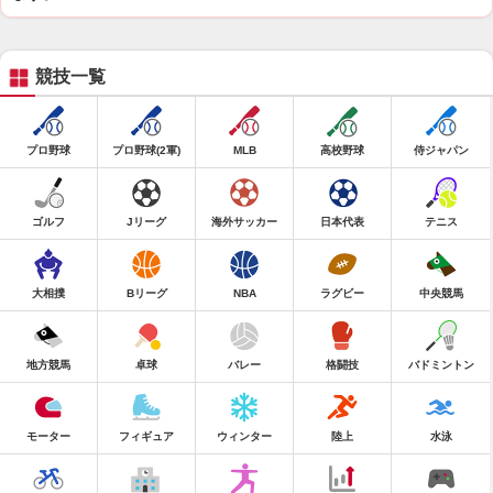
競技一覧
プロ野球
プロ野球(2軍)
MLB
高校野球
侍ジャパン
ゴルフ
Jリーグ
海外サッカー
日本代表
テニス
大相撲
Bリーグ
NBA
ラグビー
中央競馬
地方競馬
卓球
バレー
格闘技
バドミントン
モーター
フィギュア
ウィンター
陸上
水泳