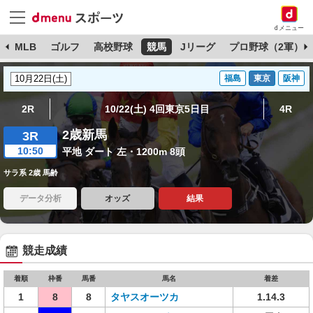
dメニュー
球
MLB
ゴルフ
高校野球
競馬
Jリーグ
プロ野球（2軍）
福島
東京
阪神
2R
10/22(土) 4回東京5日目
4R
2歳新馬
3R
10:50
平地 ダート 左・1200m 8頭
サラ系 2歳 馬齢
データ分析
オッズ
結果
競走成績
着順
枠番
馬番
馬名
着差
1
8
8
タヤスオーツカ
1.14.3