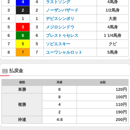
2
4
4
ラストソング
4馬身
3
2
2
ノーザンバザード
1/2馬身
4
1
1
デビスシンボリ
大差
5
3
3
メジロシンドウ
4馬身
6
6
6
ブレストゥセレス
1 1/4馬身
7
5
5
ソビエスキー
クビ
8
7
7
ユーワシャルロット
5馬身
払戻金
種類
馬番
金額
単勝
8
120円
8
100円
複勝
4
110円
2
190円
枠連
4-8
200円