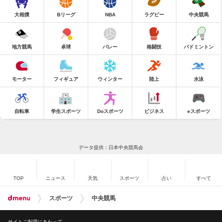
大相撲
Bリーグ
NBA
ラグビー
中央競馬
地方競馬
卓球
バレー
格闘技
バドミントン
モーター
フィギュア
ウィンター
陸上
水泳
自転車
学生スポーツ
Doスポーツ
ビジネス
eスポーツ
データ提供：日本中央競馬会
TOP
ニュース
天気
スポーツ
占い
すべて
スポーツ
中央競馬
サイトご利用にあたって