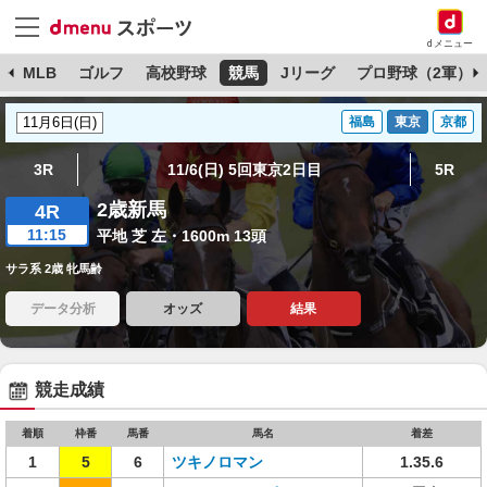
dメニュー
球
MLB
ゴルフ
高校野球
競馬
Jリーグ
プロ野球（2軍）
福島
東京
京都
3R
11/6(日) 5回東京2日目
5R
2歳新馬
4R
11:15
平地 芝 左・1600m 13頭
サラ系 2歳 牝馬齢
データ分析
オッズ
結果
競走成績
着順
枠番
馬番
馬名
着差
1
5
6
ツキノロマン
1.35.6