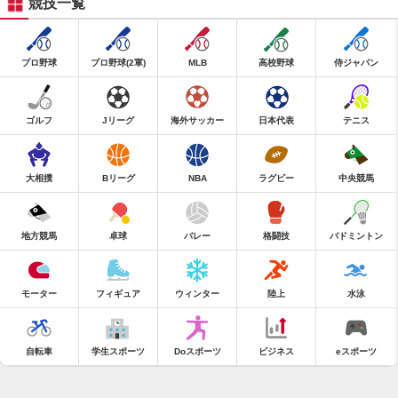
競技一覧
プロ野球
プロ野球(2軍)
MLB
高校野球
侍ジャパン
ゴルフ
Jリーグ
海外サッカー
日本代表
テニス
大相撲
Bリーグ
NBA
ラグビー
中央競馬
地方競馬
卓球
バレー
格闘技
バドミントン
モーター
フィギュア
ウィンター
陸上
水泳
自転車
学生スポーツ
Doスポーツ
ビジネス
eスポーツ