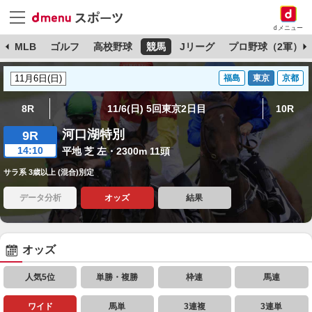
dメニュー
球
MLB
ゴルフ
高校野球
競馬
Jリーグ
プロ野球（2軍）
福島
東京
京都
8R
11/6(日) 5回東京2日目
10R
河口湖特別
9R
14:10
平地 芝 左・2300m 11頭
サラ系 3歳以上 (混合)別定
データ分析
オッズ
結果
オッズ
人気5位
単勝・複勝
枠連
馬連
ワイド
馬単
3連複
3連単