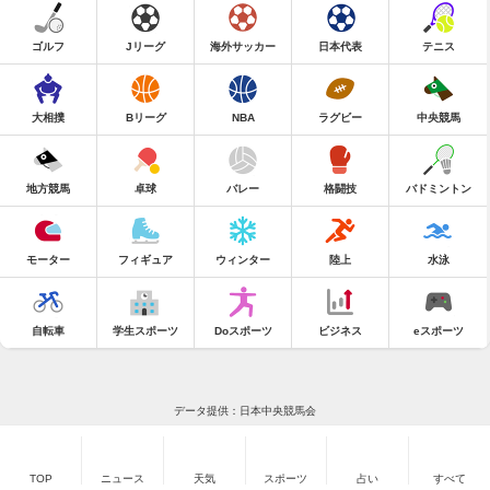
ゴルフ
Jリーグ
海外サッカー
日本代表
テニス
大相撲
Bリーグ
NBA
ラグビー
中央競馬
地方競馬
卓球
バレー
格闘技
バドミントン
モーター
フィギュア
ウィンター
陸上
水泳
自転車
学生スポーツ
Doスポーツ
ビジネス
eスポーツ
データ提供：日本中央競馬会
TOP
ニュース
天気
スポーツ
占い
すべて