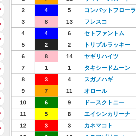
2
4
5
コンバットフローラ
3
8
13
フレスコ
4
4
6
セトファントム
5
2
2
トリプルラッキー
6
8
14
ヤギリハイツ
7
1
1
タキシードムーン
8
3
4
スガノハギ
9
7
11
オロール
10
6
9
ドースクトニー
11
5
8
エイシンカリーナ
12
3
3
カネマコト