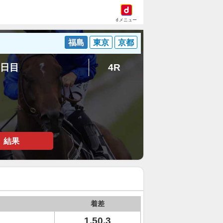
dメニュー
福島
東京
京都
5日目
4R
結果
着差
1.50.3