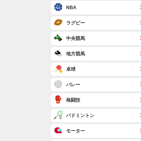
NBA
ラグビー
中央競馬
地方競馬
卓球
バレー
格闘技
バドミントン
モーター