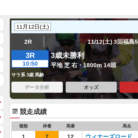
2R
11/12(土) 3回福島
3R
3歳未勝利
10:50
平地 芝 右・1800m 14頭
サラ系 3歳 馬齢
データ分析
オッズ
競走成績
着順
枠番
馬番
馬名
1
7
12
ウィナーズロード