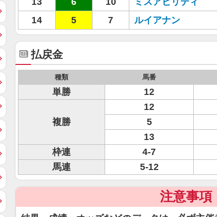
13
6
10
ミスアビリティ
14
5
7
ルイアナン
払戻金
種類
馬番
単勝
12
12
複勝
5
13
枠連
4-7
馬連
5-12
注意事項