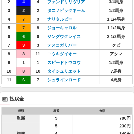
2
4
4
ファンドリリヴリア
3/4馬身
3
2
2
タニノビッグネーム
1/2馬身
4
7
9
ナリタルビー
1 1/4馬身
5
7
8
ジョーキャロル
1 1/2馬身
6
6
6
ジングウグレイス
2 1/2馬身
7
3
3
テスコガリバー
クビ
8
8
11
ユウキダイオー
アタマ
9
1
1
スピードトウコウ
1/2馬身
10
8
10
タイジュリエット
7馬身
11
6
7
シュラインロード
4馬身
払戻金
種類
馬番
金額
単勝
5
700円
5
230円
複勝
4
340円