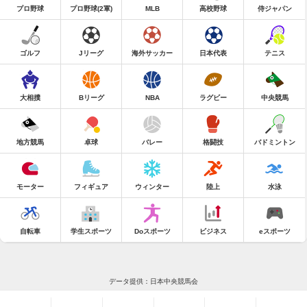
プロ野球
プロ野球(2軍)
MLB
高校野球
侍ジャパン
ゴルフ
Jリーグ
海外サッカー
日本代表
テニス
大相撲
Bリーグ
NBA
ラグビー
中央競馬
地方競馬
卓球
バレー
格闘技
バドミントン
モーター
フィギュア
ウィンター
陸上
水泳
自転車
学生スポーツ
Doスポーツ
ビジネス
eスポーツ
データ提供：日本中央競馬会