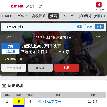
dメニュー
球
MLB
ゴルフ
高校野球
競馬
Jリーグ
プロ野球（2軍）
福島
東京
京都
6R
11/12(土) 1回京都3日目
8R
3歳以上900万円以下
7R
13:15
平地 芝 右 外回り・1800m 11頭
サラ系 3歳以上 別定
データ分析
オッズ
結果
競走成績
着順
枠番
馬番
馬名
着差
1
5
5
ダッシュアワー
1.47.4