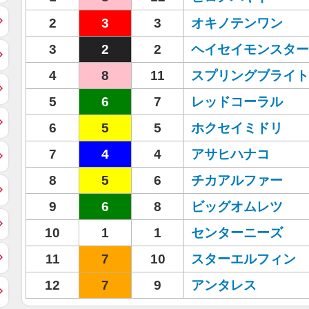
2
3
3
オキノテンワン
3
2
2
ヘイセイモンスター
4
8
11
スプリングブライト
5
6
7
レッドコーラル
6
5
5
ホクセイミドリ
7
4
4
アサヒハナコ
8
5
6
チカアルファー
9
6
8
ビッグオムレツ
10
1
1
センターニーズ
11
7
10
スターエルフィン
12
7
9
アンタレス