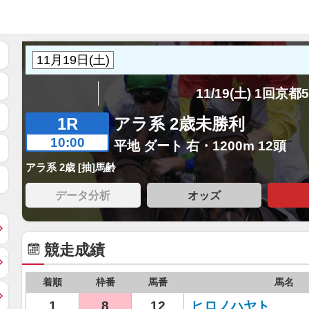
11/19(土) 1回京都
1R
アラ系 2歳未勝利
10:00
平地 ダート 右・1200m 12頭
アラ系 2歳 [抽]馬齢
データ分析
オッズ
競走成績
着順
枠番
馬番
馬名
1
8
12
ヒロノハヤト