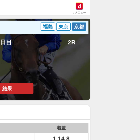
dメニュー
福島
東京
京都
5日目
2R
結果
着差
1.14.8