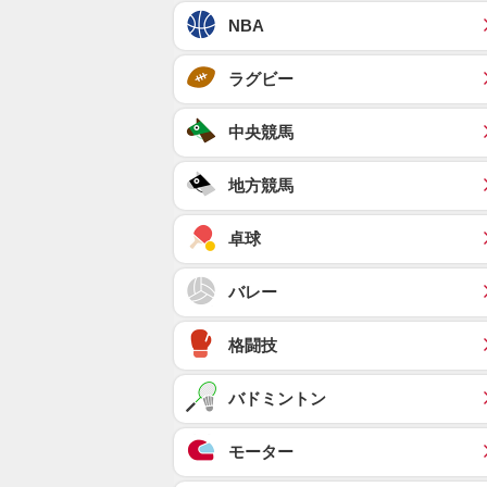
NBA
ラグビー
中央競馬
地方競馬
卓球
バレー
格闘技
バドミントン
モーター