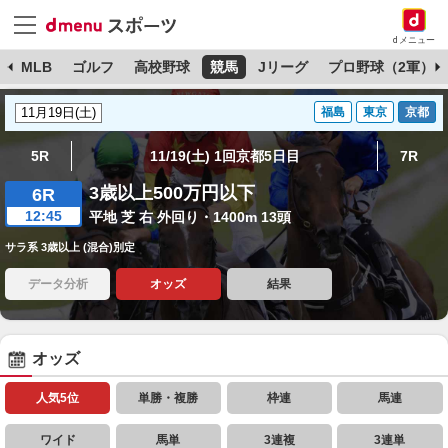
dメニュー
球
MLB
ゴルフ
高校野球
競馬
Jリーグ
プロ野球（2軍）
福島
東京
京都
5R
11/19(土) 1回京都5日目
7R
3歳以上500万円以下
6R
12:45
平地 芝 右 外回り・1400m 13頭
サラ系 3歳以上 (混合)別定
データ分析
オッズ
結果
オッズ
人気5位
単勝・複勝
枠連
馬連
ワイド
馬単
3連複
3連単