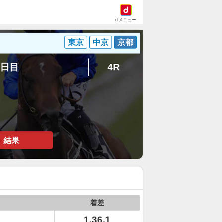
dメニュー
東京
中京
京都
7日目
4R
結果
着差
1.36.1