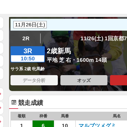
2R
11/26(土) 1回京都
3R
2歳新馬
10:50
平地 芝 右・1600m 14頭
サラ系 2歳 牝馬齢
データ分析
オッズ
競走成績
着順
枠番
馬番
馬名
1
6
10
マルブツメグミ