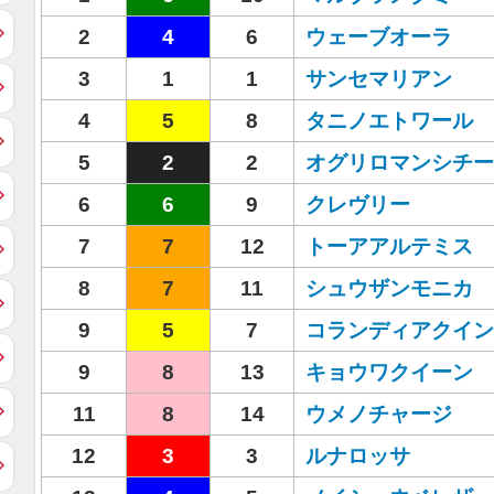
2
4
6
ウェーブオーラ
3
1
1
サンセマリアン
4
5
8
タニノエトワール
5
2
2
オグリロマンシチー
6
6
9
クレヴリー
7
7
12
トーアアルテミス
8
7
11
シュウザンモニカ
9
5
7
コランディアクイン
9
8
13
キョウワクイーン
11
8
14
ウメノチャージ
12
3
3
ルナロッサ