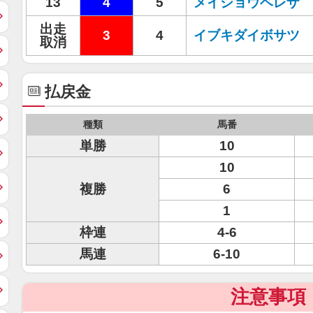
13
4
5
メイショウベレザ
出走
3
4
イブキダイボサツ
取消
払戻金
種類
馬番
単勝
10
10
複勝
6
1
枠連
4-6
馬連
6-10
注意事項