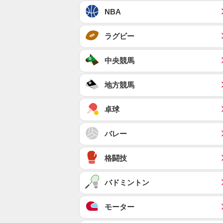
NBA
ラグビー
中央競馬
地方競馬
卓球
バレー
格闘技
バドミントン
モーター