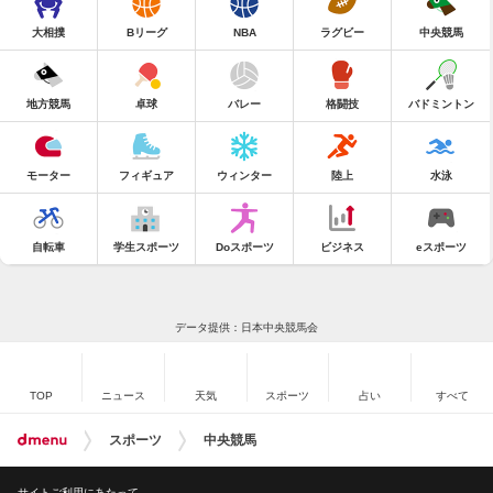
大相撲
Bリーグ
NBA
ラグビー
中央競馬
地方競馬
卓球
バレー
格闘技
バドミントン
モーター
フィギュア
ウィンター
陸上
水泳
自転車
学生スポーツ
Doスポーツ
ビジネス
eスポーツ
データ提供：日本中央競馬会
TOP
ニュース
天気
スポーツ
占い
すべて
スポーツ
中央競馬
サイトご利用にあたって