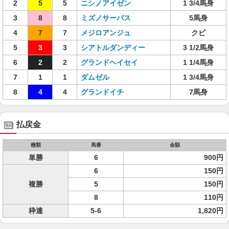
2
5
5
ニシノアイゼン
1 3/4馬身
3
8
8
ミズノサーパス
5馬身
4
7
7
メジロアンジュ
クビ
5
3
3
シアトルダンディー
3 1/2馬身
6
2
2
グランドヘイセイ
1 1/4馬身
7
1
1
ダムゼル
1 3/4馬身
8
4
4
グランドイチ
7馬身
払戻金
種類
馬番
金額
単勝
6
900円
6
150円
複勝
5
150円
8
110円
枠連
5-6
1,820円