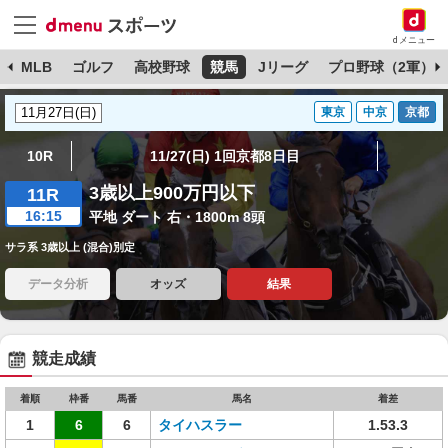
dメニュー
球
MLB
ゴルフ
高校野球
競馬
Jリーグ
プロ野球（2軍）
東京
中京
京都
10R
11/27(日) 1回京都8日目
3歳以上900万円以下
11R
16:15
平地 ダート 右・1800m 8頭
サラ系 3歳以上 (混合)別定
データ分析
オッズ
結果
競走成績
着順
枠番
馬番
馬名
着差
1
6
6
タイハスラー
1.53.3