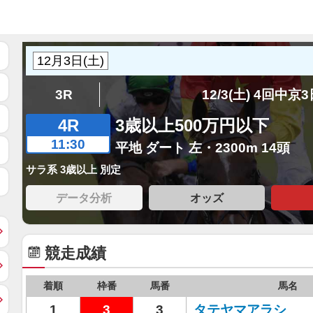
3R
12/3(土) 4回中京
4R
3歳以上500万円以下
11:30
平地 ダート 左・2300m 14頭
サラ系 3歳以上 別定
データ分析
オッズ
競走成績
着順
枠番
馬番
馬名
1
3
3
タテヤマアラシ