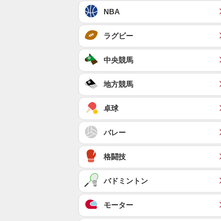
NBA
ラグビー
中央競馬
地方競馬
卓球
バレー
格闘技
バドミントン
モーター