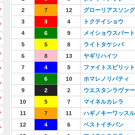
2
7
12
グローリアスソング
3
3
4
トクテイショウ
4
6
9
メイショウスパート
5
5
8
ライトタケシバ
6
8
13
ヤギリハイツ
7
4
5
ファイトスピリット
8
6
10
ホマレノリバティ
9
2
2
ウエスタンラヴァー
10
5
7
マイネルカレラ
11
7
11
ハギノキーワッスル
12
4
6
ベストイチバン