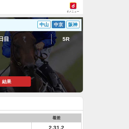
dメニュー
中山
中京
阪神
3日目
5R
結果
着差
2.31.2