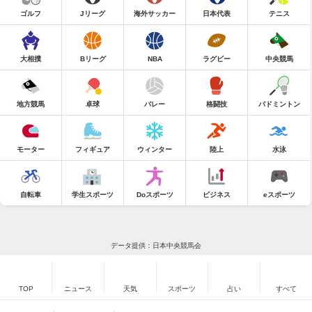
ゴルフ
Jリーグ
海外サッカー
日本代表
テニス
大相撲
Bリーグ
NBA
ラグビー
中央競馬
地方競馬
卓球
バレー
格闘技
バドミントン
モーター
フィギュア
ウィンター
陸上
水泳
自転車
学生スポーツ
Doスポーツ
ビジネス
eスポーツ
データ提供：日本中央競馬会
TOP
ニュース
天気
スポーツ
占い
すべて