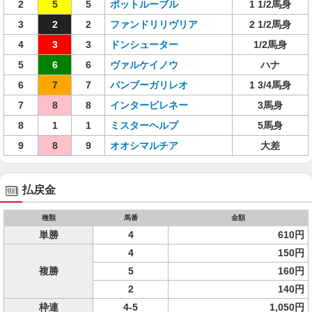
2
5
5
ポットルーブル
1 1/2馬身
3
2
2
ファンドリリヴリア
2 1/2馬身
4
3
3
ドンシューター
1/2馬身
5
6
6
ヴァルケイノウ
ハナ
6
7
7
バンブーガリレオ
1 3/4馬身
7
8
8
インターピレネー
3馬身
8
1
1
ミスターヘルプ
5馬身
9
8
9
オオシマルチア
大差
払戻金
種類
馬番
金額
単勝
4
610円
4
150円
複勝
5
160円
2
140円
枠連
4-5
1,050円