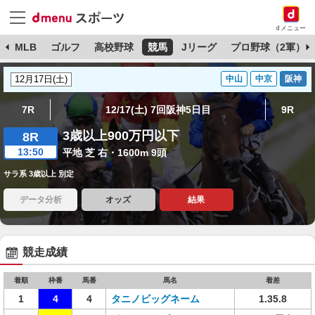
dメニュー
球
MLB
ゴルフ
高校野球
競馬
Jリーグ
プロ野球（2軍）
中山
中京
阪神
7R
12/17(土) 7回阪神5日目
9R
3歳以上900万円以下
8R
13:50
平地 芝 右・1600m 9頭
サラ系 3歳以上 別定
データ分析
オッズ
結果
競走成績
着順
枠番
馬番
馬名
着差
1
4
4
タニノビッグネーム
1.35.8