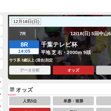
7R
12/18(日) 5回中山
8R
千葉テレビ杯
14:05
平地 芝 右・2000m 9頭
サラ系 3歳以上 (混合)別定
データ分析
オッズ
オッズ
人気5位
単勝・複勝