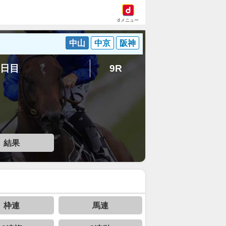
dメニュー
中山
中京
阪神
6日目
9R
結果
枠連
馬連