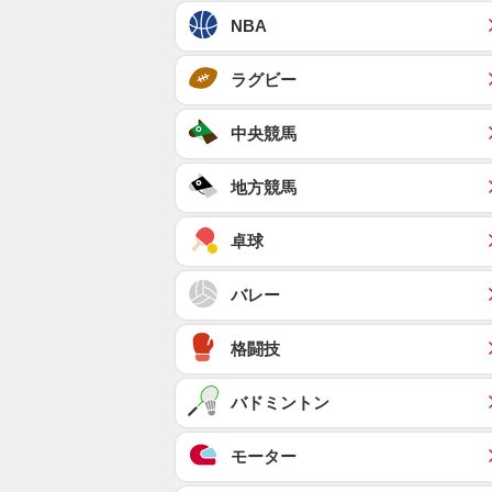
NBA
ラグビー
中央競馬
地方競馬
卓球
バレー
格闘技
バドミントン
モーター